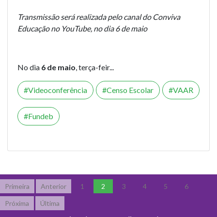
Transmissão será realizada pelo canal do Conviva
Educação no YouTube, no dia 6 de maio
No dia
6 de maio
, terça-feir...
Videoconferência
Censo Escolar
VAAR
Fundeb
Primeira
Anterior
1
2
3
4
5
6
Próxima
Última