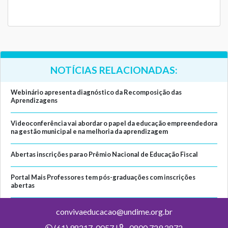
NOTÍCIAS RELACIONADAS:
Webinário apresenta diagnóstico da Recomposição das
Aprendizagens
Videoconferência vai abordar o papel da educação empreendedora
na gestão municipal e na melhoria da aprendizagem
Abertas inscrições para o Prêmio Nacional de Educação Fiscal
Portal Mais Professores tem pós-graduações com inscrições
abertas
convivaeducacao@undime.org.br
(61) 98217-0057 |
0800 729 2872