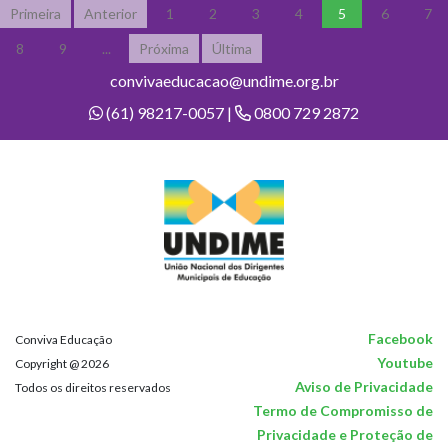
Primeira
Anterior
1
2
3
4
5
6
7
8
9
...
Próxima
Última
convivaeducacao@undime.org.br
(61) 98217-0057 |
0800 729 2872
Facebook
Conviva Educação
Youtube
Copyright @ 2026
Aviso de Privacidade
Todos os direitos reservados
Termo de Compromisso de
Privacidade e Proteção de