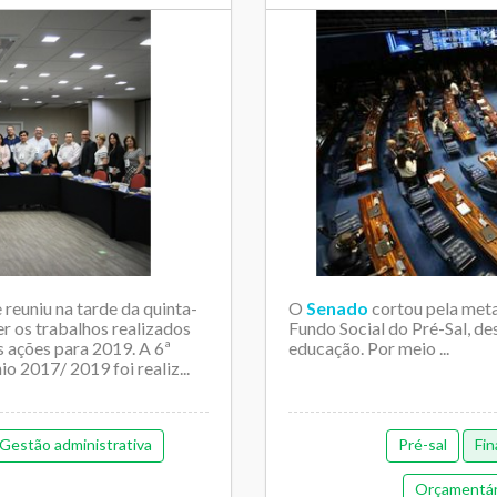
euniu na tarde da quinta-
O
Senado
cortou pela met
ter os trabalhos realizados
Fundo Social do Pré-Sal, de
s ações para 2019. A 6ª
educação. Por meio ...
 2017/ 2019 foi realiz...
Gestão administrativa
Pré-sal
Fi
Orçamentária