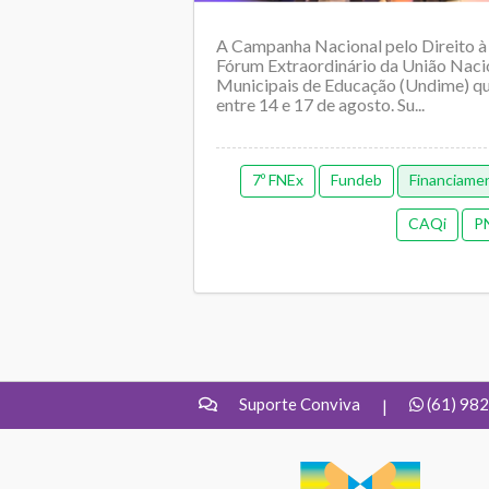
A Campanha Nacional pelo Direito à
Fórum Extraordinário da União Naci
Municipais de Educação (Undime) qu
entre 14 e 17 de agosto. Su...
7º FNEx
Fundeb
Financiame
CAQi
P
Suporte Conviva
(61) 98
|
UNDIME