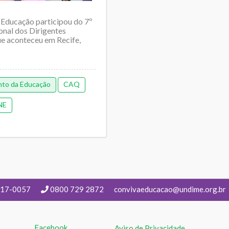
 Educação participou do 7º
onal dos Dirigentes
e aconteceu em Recife,
nto da Educação
CAQ
NE
217-0057
0800 729 2872
convivaeducacao@undime.org.br
Facebook
Aviso de Privacidade