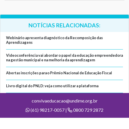
NOTÍCIAS RELACIONADAS:
Webinário apresenta diagnóstico da Recomposição das
Aprendizagens
Videoconferência vai abordar o papel da educação empreendedora
na gestão municipal e na melhoria da aprendizagem
Abertas inscrições para o Prêmio Nacional de Educação Fiscal
Livro digital do PNLD: veja como utilizar a plataforma
convivaeducacao@undime.org.br
(61) 98217-0057 |
0800 729 2872