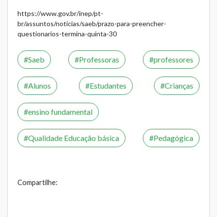
https://www.gov.br/inep/pt-
br/assuntos/noticias/saeb/prazo-para-preencher-
questionarios-termina-quinta-30
Saeb
Professoras
professores
Alunos
Estudantes
Crianças
ensino fundamental
Qualidade Educação básica
Pedagógica
Compartilhe: