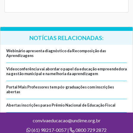
NOTÍCIAS RELACIONADAS:
Webinário apresenta diagnóstico da Recomposição das
Aprendizagens
Videoconferência vai abordar o papel da educação empreendedora
na gestão municipal e na melhoria da aprendizagem
Portal Mais Professores tem pós-graduações com inscrições
abertas
Abertas inscrições para o Prêmio Nacional de Educação Fiscal
convivaeducacao@undime.org.br
(61) 98217-0057 |
0800 729 2872