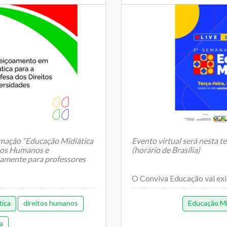
rmação “Educação Midiática
Evento virtual será nesta te
itos Humanos e
(horário de Brasília)
riamente para professores
O Conviva Educação vai exib
tica
direitos humanos
Educação Mi
a