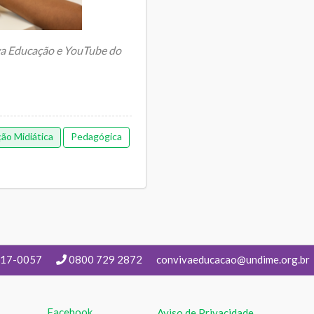
va Educação e YouTube do
ão Midiática
Pedagógica
217-0057
0800 729 2872
convivaeducacao@undime.org.br
Facebook
Aviso de Privacidade