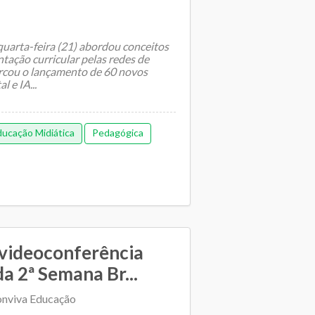
quarta-feira (21) abordou conceitos
tação curricular pelas redes de
cou o lançamento de 60 novos
l e IA...
ucação Midiática
Pedagógica
 videoconferência
a 2ª Semana Br...
onviva Educação