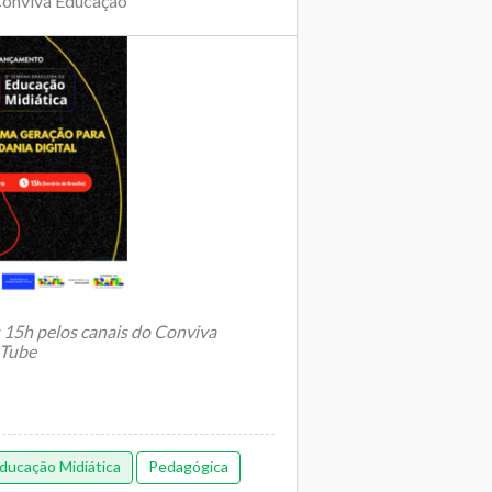
Conviva Educação
s 15h pelos canais do Conviva
uTube
ducação Midiática
Pedagógica