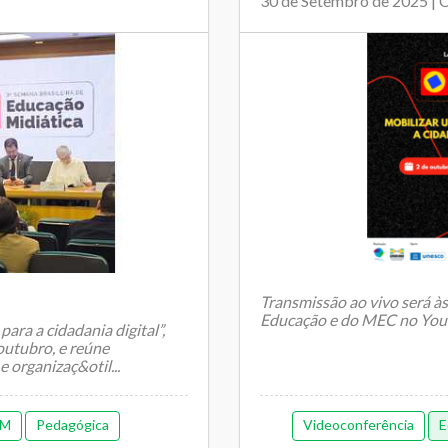
30 de Setembro de 2025 | 
Transmissão ao vivo será à
Educação e do MEC no Yo
ra a cidadania digital”,
 outubro, e reúne
 organizaç&otil...
Nesta quinta-feira,
2 ...
EM
Pedagógica
Videoconferência
E