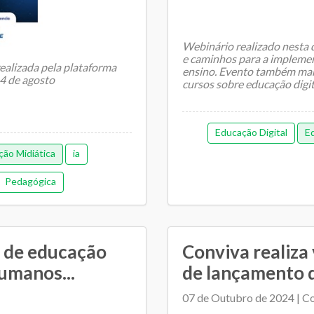
Webinário realizado nesta 
e caminhos para a implemen
ealizada pela plataforma
ensino. Evento também mar
14 de agosto
cursos sobre educação digita
Educação Digital
Ed
ão Midiática
ia
Pedagógica
o de educação
Conviva realiza
humanos...
de lançamento d
07 de Outubro de 2024 | C