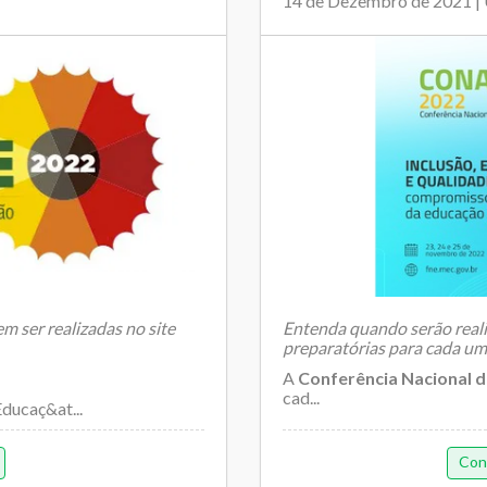
14 de Dezembro de 2021 |
m ser realizadas no site
Entenda quando serão reali
preparatórias para cada um
A
Conferência Nacional 
cad...
ducaç&at...
Con