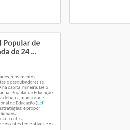
l Popular de
a de 24 ...
dades, movimentos,
tes e pesquisadores se
o
, na capital mineira, Belo
ional Popular de Educação
: debater, monitorar e
onal de Educação (
Lei
 estratégias; e propor
ilidades,
oncorrentes,
e os entes federativos e os