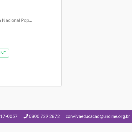
 Nacional Pop...
PNE
217-0057
0800 729 2872
convivaeducacao@undime.org.br