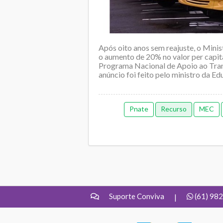
Após oito anos sem reajuste, o Mini
o aumento de 20% no valor per capit
Programa Nacional de Apoio ao Tran
anúncio foi feito pelo ministro da E
Pnate
Recurso
MEC
Suporte Conviva
(61) 98
|