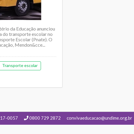
stério da Educação anunciou
a do transporte escolar no
sporte Escolar (Pnate). O
ducação, Mendon&cce...
Transporte escolar
217-0057
0800 729 2872
convivaeducacao@undime.org.br