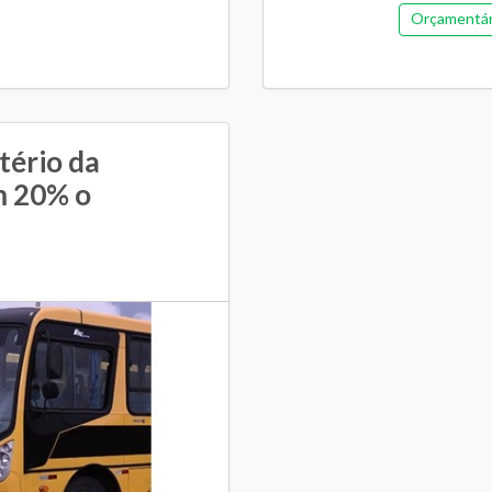
Orçamentária
tério da
m 20% o