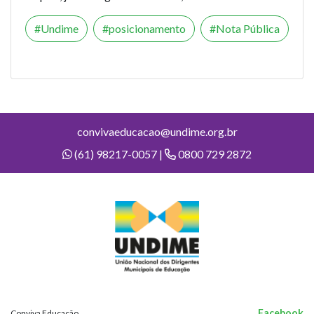
Undime
posicionamento
Nota Pública
convivaeducacao@undime.org.br
(61) 98217-0057 |
0800 729 2872
Facebook
Conviva Educação