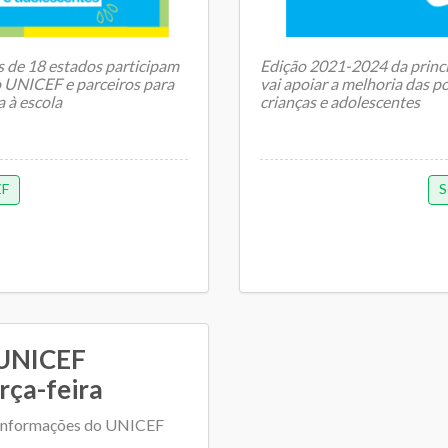
as de 18 estados participam
Edição 2021-2024 da princi
o UNICEF e parceiros para
vai apoiar a melhoria das po
a à escola
crianças e adolescentes
EF
S
Doi...
 UNICEF
rça-feira
 informações do UNICEF