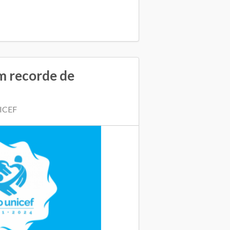
m recorde de
NICEF