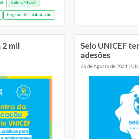
ef
Selo UNICEF
Regime de colaboração
SME e escolas
 2 mil
Selo UNICEF te
adesões
26 de Agosto de 2021 | U