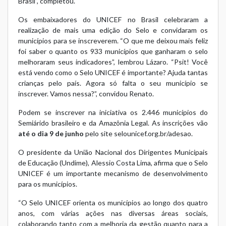
Brasil”, completou.
Os embaixadores do UNICEF no Brasil celebraram a
realização de mais uma edição do Selo e convidaram os
municípios para se inscreverem. “O que me deixou mais feliz
foi saber o quanto os 933 municípios que ganharam o selo
melhoraram seus indicadores”, lembrou Lázaro. “Psit! Você
está vendo como o Selo UNICEF é importante? Ajuda tantas
crianças pelo país. Agora só falta o seu município se
inscrever. Vamos nessa?”, convidou Renato.
Podem se inscrever na iniciativa os 2.446 municípios do
Semiárido brasileiro e da Amazônia Legal. As inscrições vão
até o dia 9 de junho
pelo site
selounicef.org.br/adesao
.
O presidente da União Nacional dos Dirigentes Municipais
de Educação (Undime), Alessio Costa Lima, afirma que o Selo
UNICEF é um importante mecanismo de desenvolvimento
para os municípios.
“O Selo UNICEF orienta os municípios ao longo dos quatro
anos, com várias ações nas diversas áreas sociais,
colaborando tanto com a melhoria da gestão quanto para a