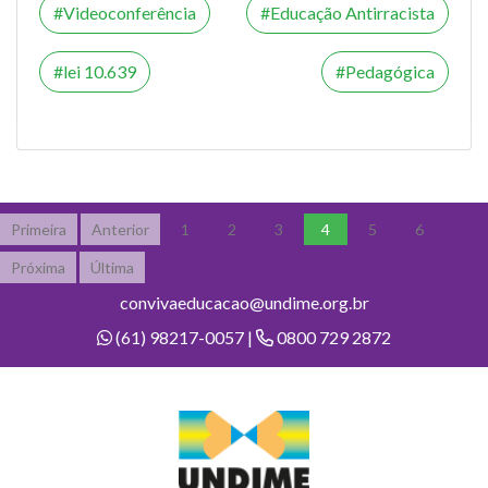
Videoconferência
Educação Antirracista
lei 10.639
Pedagógica
Primeira
Anterior
1
2
3
4
5
6
Próxima
Última
convivaeducacao@undime.org.br
(61) 98217-0057 |
0800 729 2872