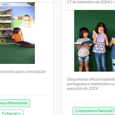
17 de Setembro de 2024 | 
inanceira para a instalação
Documento oficial estabelec
portuguesa e matemática pe
exercício de 2024
nça Alfabetizada
Compromisso Nacional Cr
Pedagógica