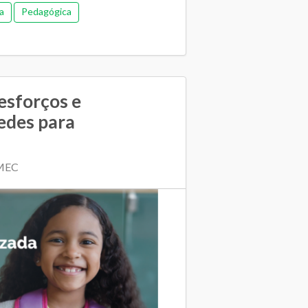
a
Pedagógica
esforços e
redes para
 MEC