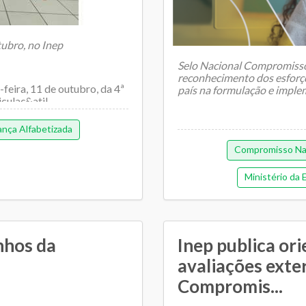
ubro, no Inep
Selo Nacional Compromisso
reconhecimento dos esforço
feira, 11 de outubro, da 4ª
país na formulação e implem
ulaç&atil...
nça Alfabetizada
Compromisso Nac
Ministério da
nhos da
Inep publica or
avaliações exte
Compromis...