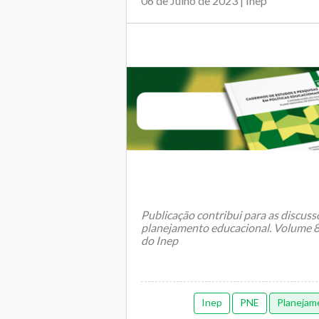
06 de Julho de 2023 | Inep
Publicação contribui para as discus
planejamento educacional. Volume 8 
do Inep
O Institu...
Inep
PNE
Planejam