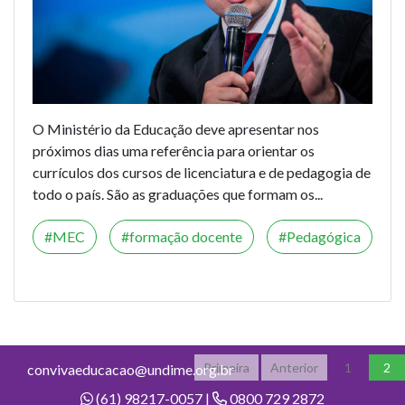
O Ministério da Educação deve apresentar nos
próximos dias uma referência para orientar os
currículos dos cursos de licenciatura e de pedagogia de
todo o país. São as graduações que formam os...
MEC
formação docente
Pedagógica
Primeira
Anterior
1
2
convivaeducacao@undime.org.br
(61) 98217-0057 |
0800 729 2872