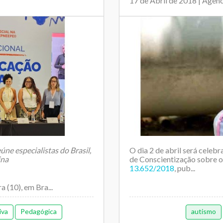
17 de Abril de 2018 | Agên
ne especialistas do Brasil,
O dia 2 de abril será cele
ina
de Conscientização sobre o
13.652/2018
, pub...
a (10), em Bra...
iva
Pedagógica
autismo