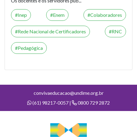
Os docentes e os servidores púb...
Inep
Enem
Colaboradores
Rede Nacional de Certificadores
RNC
Pedagógica
convivaeducacao@undime.org.br
(61) 98217-0057 |
0800 729 2872