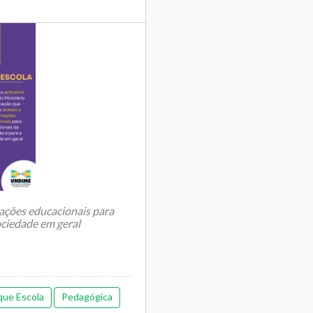
rmações educacionais para
ociedade em geral
que Escola
Pedagógica