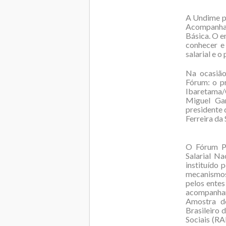
A Undime pa
Acompanham
Básica. O e
conhecer e
salarial e o
Na ocasião
Fórum: o p
Ibaretama/
Miguel Gar
presidente
Ferreira da 
O Fórum P
Salarial Na
instituído 
mecanismos
pelos entes
acompanhar
Amostra de
Brasileiro 
Sociais (RA