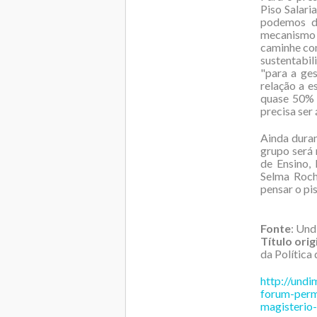
Piso Salari
podemos de
mecanismo d
caminhe co
sustentabili
"para a ge
relação a e
quase 50% 
precisa ser 
Ainda dura
grupo será 
de Ensino,
Selma Roch
pensar o pis
Fonte
: Un
Título orig
da Política
http://und
forum-perm
magisterio