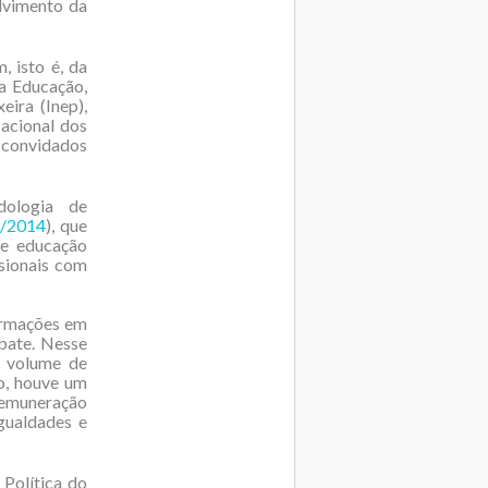
lvimento da
, isto é, da
da Educação,
eira (Inep),
acional dos
 convidados
dologia de
5/2014
), que
de educação
sionais com
formações em
bate. Nesse
o volume de
so, houve um
remuneração
gualdades e
Política do