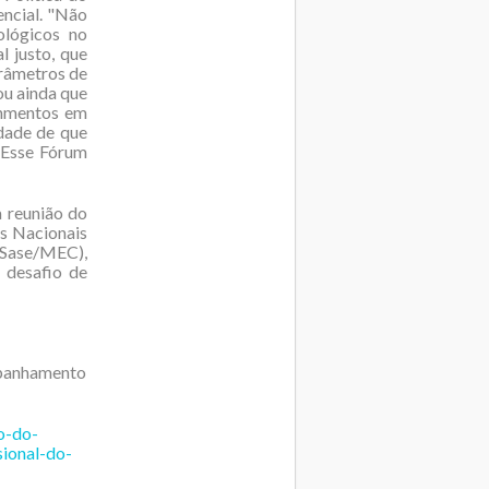
encial. "Não
ológicos no
l justo, que
râmetros de
rou ainda que
ahmentos em
idade de que
 Esse Fórum
 reunião do
as Nacionais
(Sase/MEC),
 desafio de
mpanhamento
o-do-
ional-do-