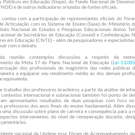
 Públicos em Educação (Siope), do Fundo Nacional de Desenvo
NDE) e de outros indicadores oriundos de fontes oficiais.
contou com a participação de representantes oficiais do Fórum
de Articulação com os Sistema de Ensino (Sase) do Ministério 
tuto Nacional de Estudos e Pesquisas Educacionais Anísio Teix
acional de Secretários de Educação (Consed) e Confederação N
res em Educação (CNTE) - além de pesquisadores e especialistas
buir com o debate.
a reunião contemplou discussões a respeito da meto
ento da Meta 17 do Plano Nacional de Educação (
Lei 13.00
lorização dos profissionais do magistério das redes públicas 
maneira a equiparar seu rendimento médio ao dos demais profis
e equivalente.
 trabalho dos professores brasileiros a partir da análise de in
s contextos internacional e subnacional também foi ponto de de
oram apresentados resultados de duas pesquisas com foco n
s professores dos anos finais do ensino fundamental. Além dis
a uma discussão sobre plano de carreira e consequência para a 
aspectos intervenientes do nível de remuneração docente, desi
rçamentários.
sidente nacional da Undime esse Fórum de Acompanhamento da 