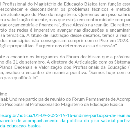
al Profissional do Magistério da Educação Básica tem função ess
sconhecer e desconsiderar os problemas técnicos e metod
e atualização do Piso do magistério. Queremos um piso salaria
m a valorização docente, mas que esteja em conformidade com pa
dae orçamentária e financeira", disse Alessio na reunião. Ele reite
stão das redes é imperativo avançar nas discussões e encamin
ssa temática. A título de ilustração desse desafios, temos a real
dos municípios não conseguiram cumprir com o Piso em 2023.
ágil e propositivo. É urgente nos determos a essa discussão".
nte o encontro os integrantes do Fórum decidiram que a próxima
no dia 21 de setembro. A diretora de Articulação com os Sistem
 Planos Decenais e Valorização dos Profissionais da Educação 
a, avaliou o encontro de maneira positiva. “Saímos hoje com o
o para qualificá-lo”.
dime
inal
: Undime participa de reunião do Fórum Permanente de Aco
 do Piso Salarial Profissional do Magistério da Educação Básica
ime.org.br/noticia/01-09-2023-19-16-undime-participa-de-reunia
anente-de-acompanhamento-da-politica-do-piso-salarial-porfiss
-da-educacao-basica