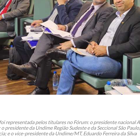
 foi representada pelos titulares no Fórum: o presidente nacional A
 o presidente da Undime Região Sudeste e da Seccional São Paulo,
ia; e o vice-presidente da Undime/MT, Eduardo Ferreira da Silva