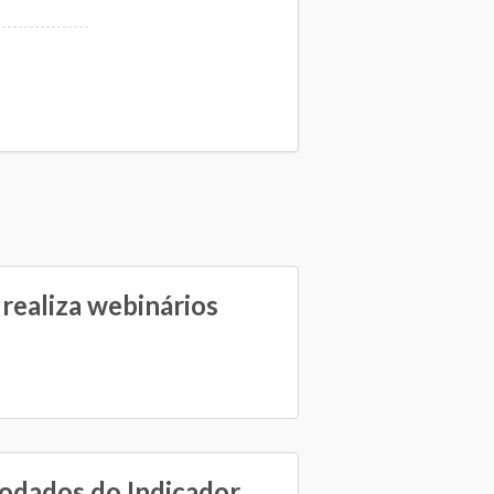
ealiza webinários
rodados do Indicador