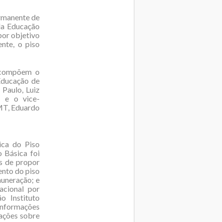
ermanente de
da Educação
por objetivo
nte, o piso
e compõem o
Educação de
Paulo, Luiz
; e o vice-
MT, Eduardo
ca do Piso
o Básica foi
os de propor
nto do piso
muneração; e
acional por
o Instituto
 Informações
mações sobre