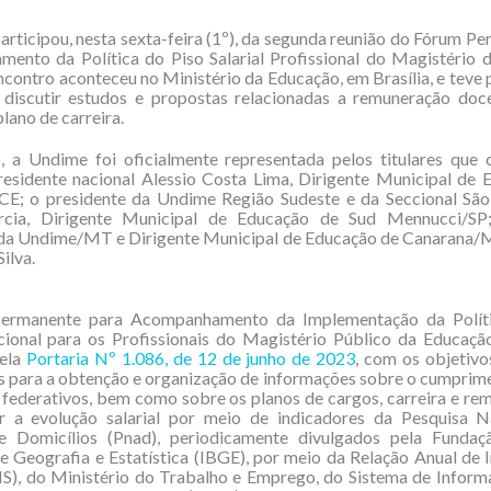
rticipou, nesta sexta-feira (1º), da segunda reunião do Fórum P
ento da Política do Piso Salarial Profissional do Magistério 
ncontro aconteceu no Ministério da Educação, em Brasília, e teve 
 discutir estudos e propostas relacionadas a remuneração doce
 plano de carreira.
, a Undime foi oficialmente representada pelos titulares qu
residente nacional Alessio Costa Lima, Dirigente Municipal de 
CE; o presidente da Undime Região Sudeste e da Seccional São 
cia, Dirigente Municipal de Educação de Sud Mennucci/SP
 da Undime/MT e Dirigente Municipal de Educação de Canarana/
Silva.
ermanente para Acompanhamento da Implementação da Políti
cional para os Profissionais do Magistério Público da Educaçã
pela
Portaria Nº 1.086, de 12 de junho de 2023
, com os objetiv
 para a obtenção e organização de informações sobre o cumprime
 federativos, bem como sobre os planos de cargos, carreira e re
 a evolução salarial por meio de indicadores da Pesquisa N
 Domicílios (Pnad), periodicamente divulgados pela Fundaçã
de Geografia e Estatística (IBGE), por meio da Relação Anual de
IS), do Ministério do Trabalho e Emprego, do Sistema de Infor