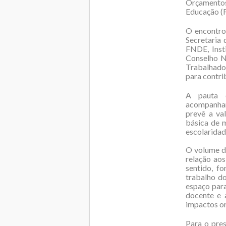
Orçamentos
Educação (F
O encontro 
Secretaria 
FNDE, Insti
Conselho N
Trabalhado
para contri
A pauta d
acompanham
prevê a va
básica de 
escolaridad
O volume de
relação ao
sentido, f
trabalho do
espaço par
docente e 
impactos o
Para o pre