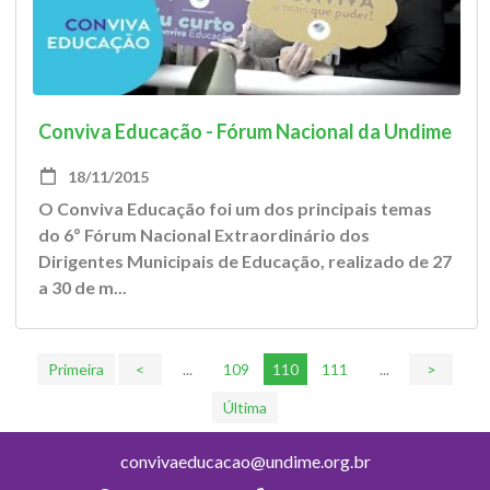
Conviva Educação - Fórum Nacional da Undime
2014
18/11/2015
O Conviva Educação foi um dos principais temas
do 6º Fórum Nacional Extraordinário dos
Dirigentes Municipais de Educação, realizado de 27
a 30 de m...
Primeira
<
...
109
110
111
...
>
Última
convivaeducacao@undime.org.br