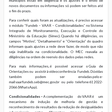
municípios estão em diligência e os ajustes e o envio de
novos documentos ou informações só podem ser feitos até
o fim do prazo.
Para conferir quais foram as atualizações, é preciso acessar
o módulo “Fundeb – VAAR – Condicionalidades” no Sistema
Integrado de Monitoramento, Execução e Controle do
Ministério da Educação (
Simec
). Quando há diligências, os
campos “Motivo”, “Detalhamento” e “Orientação” do quadro
informam quais ajustes a rede deve fazer, de modo que não
seja inabilitada na condicionalidade. O MEC reavalia as
diligências na ordem de reenvio dos dados pelas redes.
Para mais informações, é possível acessar o
Guia de
Orientações
ou assistir à
videoconferência Fundeb
. Dúvidas
também podem ser enviadas pelo e-
mail vaarfundeb.seb@mec.gov.br ou pelo telefone 61 2022-
2066 (WhatsApp).
Condicionalidades –
A complementação do VAAR é um
mecanismo de indução de melhoria de gestão e
reconhecimento de resultados da redução de desigualdades