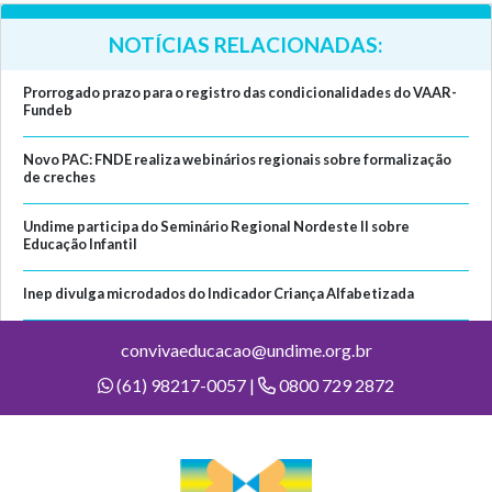
NOTÍCIAS RELACIONADAS:
Prorrogado prazo para o registro das condicionalidades do VAAR-
Fundeb
Novo PAC: FNDE realiza webinários regionais sobre formalização
de creches
Undime participa do Seminário Regional Nordeste II sobre
Educação Infantil
Inep divulga microdados do Indicador Criança Alfabetizada
convivaeducacao@undime.org.br
(61) 98217-0057 |
0800 729 2872