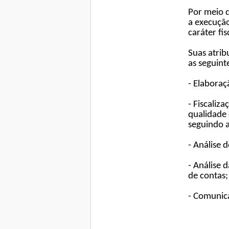
Por meio 
a execução
caráter fi
Suas atrib
as seguint
- Elaboraç
- Fiscaliz
qualidade 
seguindo a
- Análise 
- Análise 
de contas;
- Comunic