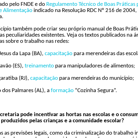
ado pelo FNDE e do
Regulamento Técnico de Boas Práticas 
de Alimentação
indicado na Resolução RDC Nº 216 de 2004, 
a.
ípio também pode criar seu próprio manual de Boas Práti
s peculiaridades existentes.
Veja os textos publicados na á
as sobre o trabalho nas redes:
Jesus da Lapa (BA),
capacitação
para merendeiras das escol
Pavão (ES),
treinamento
para manipuladores de alimentos;
aratiba (RJ),
capacitação
para merendeiras do município;
 dos Palmares (AL), a
formação
“Cozinha Segura”.
cretaria pode incentivar as hortas nas escolas e o consu
 produzidos pelas crianças e a comunidade escolar?
s as previsões legais, como da criminalização do trabalho in