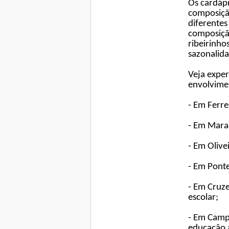
Os cardápi
composição
diferentes
composiçã
ribeirinho
sazonalida
Veja exper
envolvime
- Em Ferre
- Em Mara
- Em Olive
- Em Pont
- Em Cruze
escolar;
- Em Camp
educação 