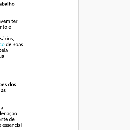
rabalho
evem ter
nto e
ários,
co
de Boas
pela
ua
ões dos
 as
da
rdenação
ente de
 essencial