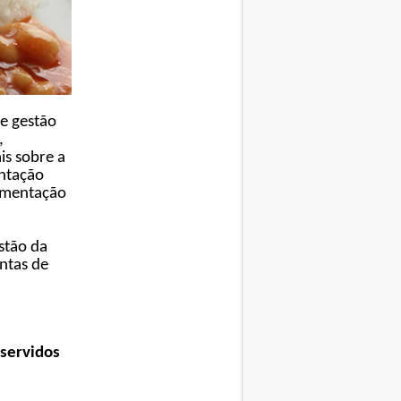
e gestão
,
is sobre a
entação
limentação
stão da
entas de
 servidos