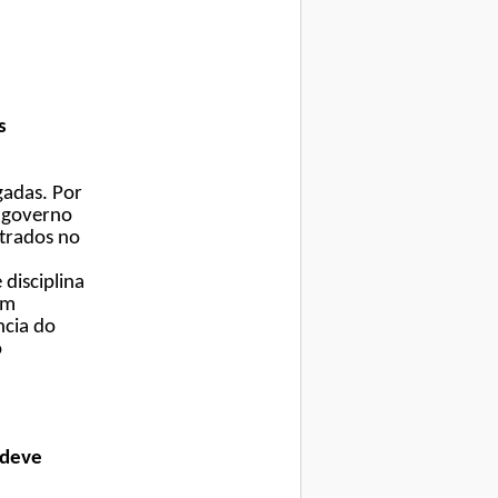
s
gadas. Por
 governo
strados no
disciplina
em
ncia do
o
 deve