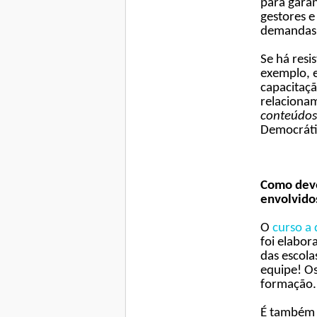
para garan
gestores e
demandas
Se há resi
exemplo, 
capacitaçã
relacionam
conteúdos
Democrát
Como deve
envolvid
O
curso a 
foi elabor
das escolas
equipe! O
formação.
É também 