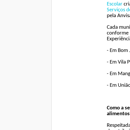
Escolar
cri
Serviços 
pela Anvis
Cada munic
conforme a
Experiênci
- Em Bom 
- Em Vila 
- Em Mang
- Em União
Como a se
alimentos
Respeitada