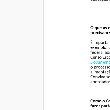
O que as e
precisam 
É importan
exemplo, 
federal ao
Censo Esco
Document
o processo
alimentaçã
Conviva so
abordados.
Como o ​C
fazer par