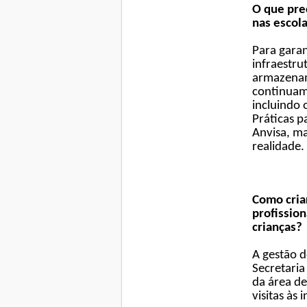
O que prec
nas escol
Para garan
infraestru
armazenam
continuam
incluindo 
Práticas p
Anvisa,
ma
realidade.
Como cria
profission
crianças?
A gestão d
Secretaria
da área de
visitas às