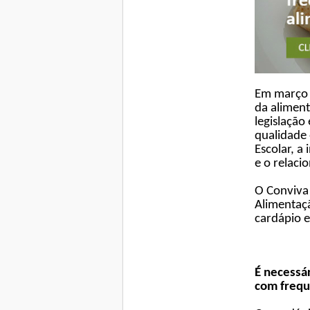
Em março
da aliment
legislação
qualidade 
Escolar, a
e o relaci
O Conviva 
Alimentaçã
cardápio e
É necessár
com frequ