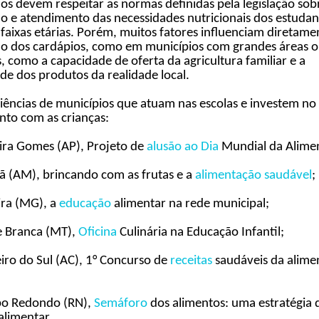
os devem respeitar as normas definidas pela legislação sob
 e atendimento das necessidades nutricionais dos estudan
 faixas etárias. Porém, muitos fatores influenciam diretame
o dos cardápios, como em municípios com grandes áreas 
s, como a capacidade de oferta da agricultura familiar e a
de dos produtos da realidade local.
iências de municípios que atuam nas escolas e investem no
nto com as crianças:
ira Gomes (AP), Projeto de
alusão ao Dia
Mundial da Alime
ã (AM), brincando com as frutas e a
alimentação saudável
;
ira (MG), a
educação
alimentar na rede municipal;
e Branca (MT),
Oficina
Culinária na Educação Infantil;
iro do Sul (AC), 1° Concurso de
receitas
saudáveis da alime
o Redondo (RN),
Semáforo
dos alimentos: uma estratégia 
alimentar.