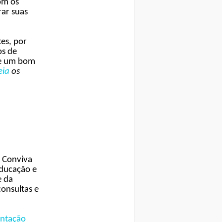
om os
rar suas
tes, por
s de
 e um bom
eia
os
o Conviva
educação e
e da
onsultas e
entação