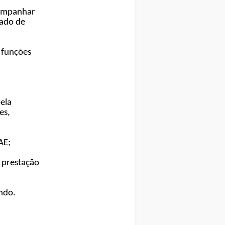
companhar
iado de
s funções
ela
es,
AE;
e prestação
endo.