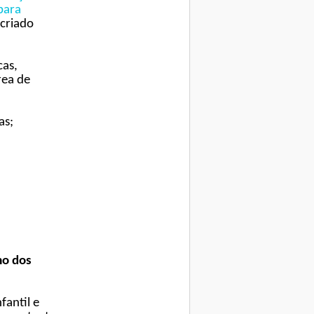
para
criado
cas,
rea de
as;
mo dos
fantil e