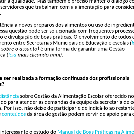
tir a qualidade. Mas também é preciso manter o diálogo c
 servidores que trabalham com a alimentação para conside
.
stência a novos preparos dos alimentos ou uso de ingredien
essa questão pode ser solucionada com frequentes
processo
o e divulgação de boas práticas. O envolvimento de todos
ento entre Secretarias Municipais de Educação e escolas
(
l
 sobre o assunto)
é uma forma de garantir uma Gestão
ica
(
leia
mais clicando aqui)
.
 ser realizada a formação continuada dos profissionais
os?
distância
sobre Gestão da Alimentação Escolar ​oferecido n
ado para atender as demandas da equipe da secretaria de 
. Por isso, não deixe de participar e de indicá-lo ao restant
s
conteúdos
da área de gestão
podem servir de apoio para c
interessante o estudo do
Manual de Boas Práticas na Alim