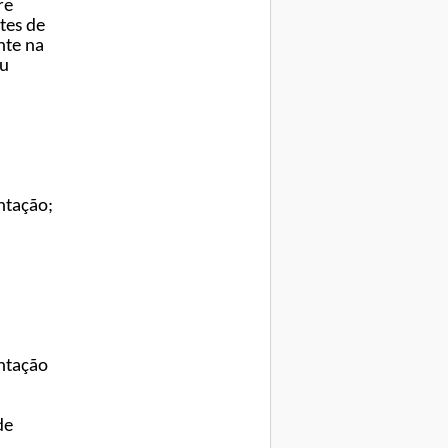
re
tes de
nte na
ou
ntação;
ntação
de