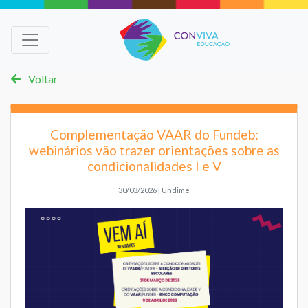
Voltar
Complementação VAAR do Fundeb:
webinários vão trazer orientações sobre as
condicionalidades I e V
30/03/2026 | Undime