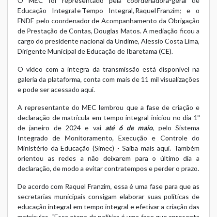
O MEC foi representado pela coordenadora-geral de
Educação Integral e Tempo Integral, Raquel Franzim; e o
FNDE pelo coordenador de Acompanhamento da Obrigação
de Prestação de Contas, Douglas Matos. A mediação ficou a
cargo do presidente nacional da Undime, Alessio Costa Lima,
Dirigente Municipal de Educação de Ibaretama (CE).
O vídeo com a íntegra da transmissão está disponível na
galeria da plataforma, conta com mais de 11 mil visualizações
e pode ser acessado aqui.
A representante do MEC lembrou que a fase de criação e
declaração de matrícula em tempo integral iniciou no dia 1º
de janeiro de 2024 e vai
até 6 de maio
, pelo Sistema
Integrado de Monitoramento, Execução e Controle do
Ministério da Educação (
Simec
) -
Saiba mais aqui
. Também
orientou as redes a não deixarem para o último dia a
declaração, de modo a evitar contratempos e perder o prazo.
De acordo com Raquel Franzim, essa é uma fase para que as
secretarias municipais consigam elaborar suas políticas de
educação integral em tempo integral e efetivar a criação das
matrículas. “Essa etapa da política é uma fase que apresenta