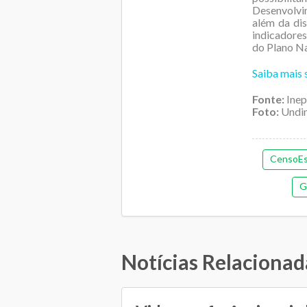
Desenvolvim
além da dis
indicadore
do Plano Na
Saiba mais 
Fonte:
Inep
Foto:
Undi
CensoEs
G
Notícias Relacionad