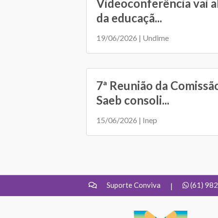
Videoconferência vai a
da educaçã...
19/06/2026 | Undime
7ª Reunião da Comissã
Saeb consoli...
15/06/2026 | Inep
Suporte Conviva
(61) 98
|
UNDIME