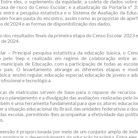
 Entre eles, o suplemento da equidade; a coleta de dados sobr
 taxa de risco do Censo Escolar; e a atualização da Portaria nº 
s entre a pesquisa estatística e o Sistema de Avaliação da Edu
bém foram pauta do encontro, assim como as propostas de aper
ão de 2024 e as formas de disponibilização dos dados.
o dos resultados finais da primeira etapa do Censo Escolar 2023 e
o de 2024.
ar – Principal pesquisa estatística da educação básica, o Cen
 pelo Inep e realizado em regime de colaboração entre as 
 municipais de Educação, com a participação de todas as escola
o país. O levantamento abrange as diferentes etapas e mod
sica: ensino regular, educação especial, educação de jovens e adu
ofissional e tecnológica.
ticas de matrículas servem de base para o repasse de recursos
ara o planejamento e a divulgação das avaliações realizadas pelo I
mbém é uma ferramenta fundamental para que os atores educacio
 a situação educacional do Brasil, das unidades federativas e dos
s escolas, permitindo-lhes acompanhar a efetividade das políti
s.
eensão é proporcionada por meio de um conjunto amplo de indi
m monitorar o desenvolvimento da educação brasileira. Entre eles,