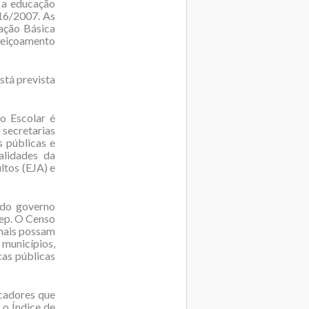
e a educação
316/2007. As
cação Básica
feiçoamento
stá prevista
so Escolar é
secretarias
s públicas e
alidades da
ltos (EJA) e
 do governo
nep. O Censo
nais possam
 municípios,
cas públicas
cadores que
 o Índice de