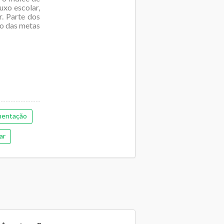
uxo escolar,
r. Parte dos
o das metas
mentação
ar