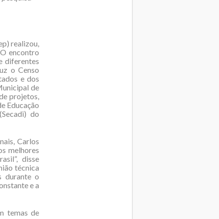
p) realizou,
 O encontro
e diferentes
duz o Censo
tados e dos
Municipal de
e projetos,
 de Educação
(Secadi) do
nais, Carlos
os melhores
sil”, disse
nião técnica
s durante o
onstante e a
am temas de