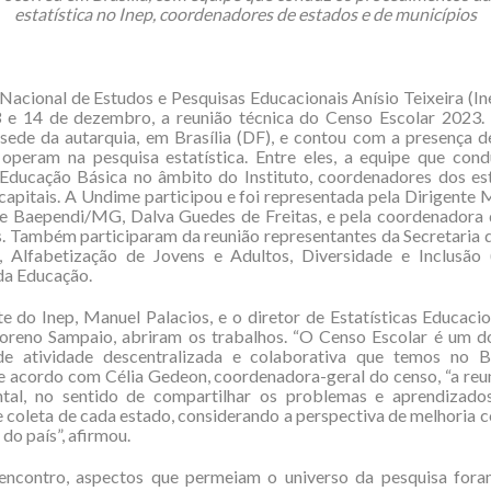
estatística no Inep, coordenadores de estados e de municípios
 Nacional de Estudos e Pesquisas Educacionais Anísio Teixeira (Ine
3 e 14 de dezembro, a reunião técnica do Censo Escolar 2023.
sede da autarquia, em Brasília (DF), e contou com a presença d
 operam na pesquisa estatística. Entre eles, a equipe que con
 Educação Básica no âmbito do Instituto, coordenadores dos es
capitais. A Undime participou e foi representada pela Dirigente 
e Baependi/MG, Dalva Guedes de Freitas, e pela coordenadora d
. Também participaram da reunião representantes da Secretaria
, Alfabetização de Jovens e Adultos, Diversidade e Inclusão 
da Educação.
e do Inep, Manuel Palacios, e o diretor de Estatísticas Educacio
reno Sampaio, abriram os trabalhos. “O Censo Escolar é um d
e atividade descentralizada e colaborativa que temos no Bra
e acordo com Célia Gedeon, coordenadora-geral do censo, “a reu
tal, no sentido de compartilhar os problemas e aprendizado
 coleta de cada estado, considerando a perspectiva de melhoria c
do país”, afirmou.
encontro, aspectos que permeiam o universo da pesquisa for