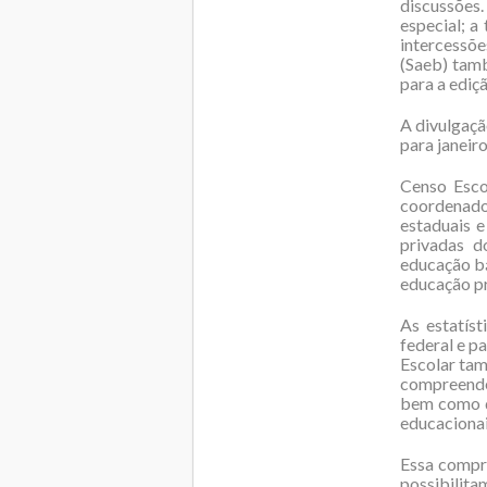
discussões.
especial; a
intercessõe
(Saeb) tam
para a ediç
A divulgaçã
para janeir
Censo Escol
coordenado
estaduais e
privadas d
educação bá
educação pr
As estatís
federal e p
Escolar ta
compreender
bem como da
educacionai
Essa compr
possibilita