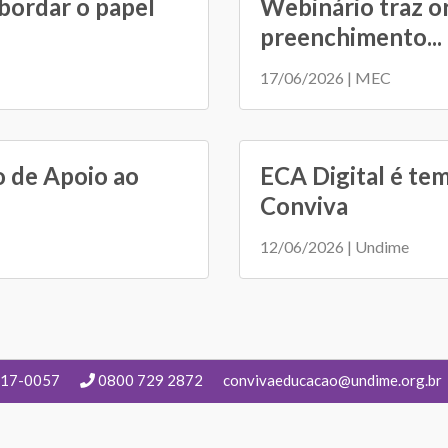
bordar o papel
Webinário traz o
preenchimento...
17/06/2026 | MEC
o de Apoio ao
ECA Digital é tem
Conviva
12/06/2026 | Undime
217-0057
0800 729 2872
convivaeducacao@undime.org.br