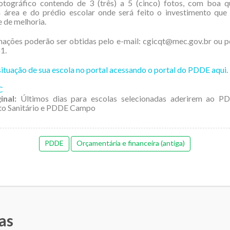
fotográfico contendo de 3 (três) a 5 (cinco) fotos, com boa q
 área e do prédio escolar onde será feito o investimento que 
 de melhoria.
ações poderão ser obtidas pelo e-mail: cgicqt@mec.gov.br ou p
1.
situação de sua escola no portal acessando o portal do PDDE aqui.
C
inal:
Últimos dias para escolas selecionadas aderirem ao 
o Sanitário e PDDE Campo
PDDE
Orçamentária e financeira (antiga)
as