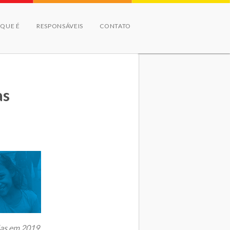
 QUE É
RESPONSÁVEIS
CONTATO
as
adas em 2019