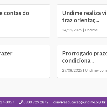
e contas do
Undime realiza v
traz orientaç...
24/11/2025 | Undime
razer
Prorrogado prazo
condiciona...
29/08/2025 | Undime (com
217-0057
0800 729 2872
convivaeducacao@undime.org.br