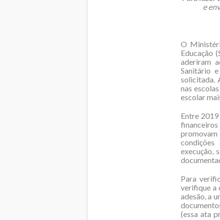
e en
O Ministér
Educação (
aderiram 
Sanitário
solicitada.
nas escolas
escolar mai
Entre 2019
financeiro
promovam 
condições 
execução, 
documentaçã
Para verifi
verifique a
adesão, a u
documentos:
(essa ata p