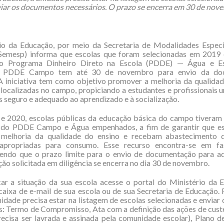
viar os documentos necessários. O prazo se encerra em 30 de nov
io da Educação, por meio da Secretaria de Modalidades Especi
Semesp) informa que escolas que foram selecionadas em 2019 
ao Programa Dinheiro Direto na Escola (PDDE) — Água e E
 e PDDE Campo tem até 30 de novembro para envio da do
 A iniciativa tem como objetivo promover a melhoria da qualida
 localizadas no campo, propiciando a estudantes e profissionais
s seguro e adequado ao aprendizado e à socialização.
 e 2020, escolas públicas da educação básica do campo tiveram 
s do PDDE Campo e Água empenhados, a fim de garantir que es
melhoria da qualidade do ensino e recebam abastecimento 
apropriadas para consumo. Esse recurso encontra-se em fa
sendo que o prazo limite para o envio de documentação para a
o solicitada em diligência se encerra no dia 30 de novembro.
car a situação da sua escola acesse o portal do Ministério da
 caixa de e-mail de sua escola ou de sua Secretaria de Educação. 
nidade precisa estar na listagem de escolas selecionadas e enviar 
 Termo de Compromisso, Ata com a definição das ações de custe
recisa ser lavrada e assinada pela comunidade escolar), Plano d