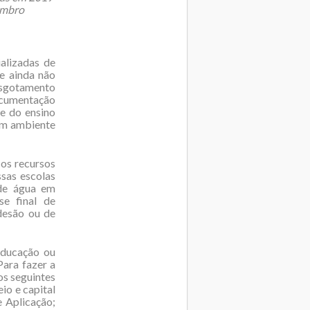
embro
alizadas de
e ainda não
sgotamento
cumentação
de do ensino
 um ambiente
os recursos
sas escolas
de água em
se final de
desão ou de
 Educação ou
Para fazer a
os seguintes
io e capital
e Aplicação;