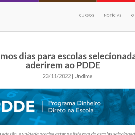
CURSOS
NOTÍCIAS
O
imos dias para escolas selecionad
aderirem ao PDDE
23/11/2022 | Undime
a adesão, a unidade precisa estar na listagem de escolas selecion