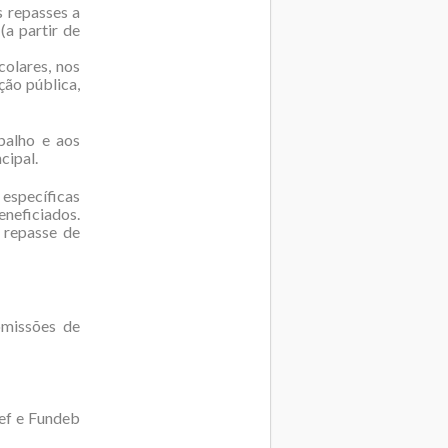
s repasses a
a partir de
colares, nos
ção pública,
balho e aos
cipal.
 específicas
eneficiados.
 repasse de
omissões de
ef e Fundeb