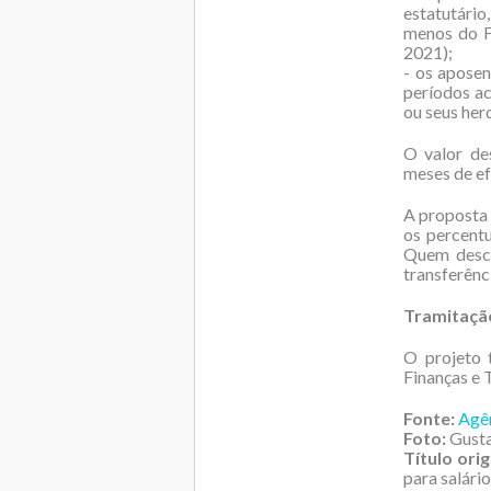
estatutário
menos do F
2021);
- os aposen
períodos ac
ou seus her
O valor de
meses de ef
A proposta 
os percentu
Quem descu
transferênc
Tramitaçã
O projeto 
Finanças e 
Fonte:
Agên
Foto:
Gust
Título orig
para salári