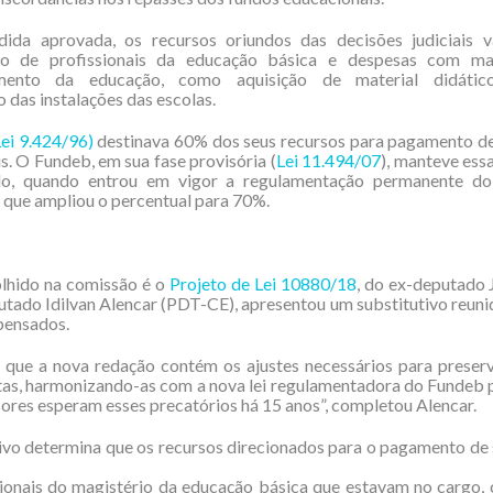
da aprovada, os recursos oriundos das decisões judiciais 
ão de profissionais da educação básica e despesas com ma
imento da educação, como aquisição de material didático
 das instalações das escolas.
Lei 9.424/96)
destinava 60% dos seus recursos para pagamento de
is. O Fundeb, em sua fase provisória (
Lei 11.494/07
), manteve essa
o, quando entrou em vigor a regulamentação permanente do
, que ampliou o percentual para 70%.
olhido na comissão é o
Projeto de Lei 10880/18
, do ex-deputado 
putado Idilvan Alencar (PDT-CE), apresentou um substitutivo reuni
pensados.
 que a nova redação contém os ajustes necessários para preser
tas, harmonizando-as com a nova lei regulamentadora do Fundeb 
ores esperam esses precatórios há 15 anos”, completou Alencar.
ivo determina que os recursos direcionados para o pagamento de 
sionais do magistério da educação básica que estavam no cargo,