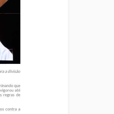
ra a divisão
minando que
 vigorou até
s regras de
os contra a