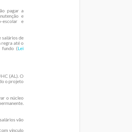
vão pagar a
nutenção e
-escolar e
 salários de
 regra até o
 fundo (
Lei
JHC (AL). O
do o projeto
var o núcleo
permanente.
salários vão
 com vínculo