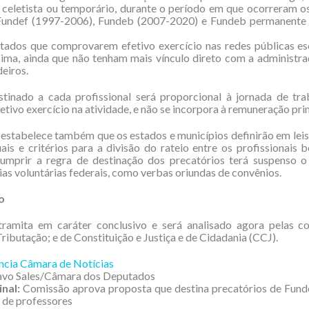
, celetista ou temporário, durante o período em que ocorreram o
undef (1997-2006), Fundeb (2007-2020) e Fundeb permanente (
tados que comprovarem efetivo exercício nas redes públicas es
ima, ainda que não tenham mais vínculo direto com a administra
deiros.
stinado a cada profissional será proporcional à jornada de tra
etivo exercício na atividade, e não se incorpora à remuneração prin
estabelece também que os estados e municípios definirão em leis
ais e critérios para a divisão do rateio entre os profissionais b
mprir a regra de destinação dos precatórios terá suspenso o
ias voluntárias federais, como verbas oriundas de convênios.
o
tramita em caráter conclusivo e será analisado agora pelas c
Tributação; e de Constituição e Justiça e de Cidadania (CCJ).
cia Câmara de Notícias
avo Sales/Câmara dos Deputados
inal:
Comissão aprova proposta que destina precatórios de Fund
o de professores