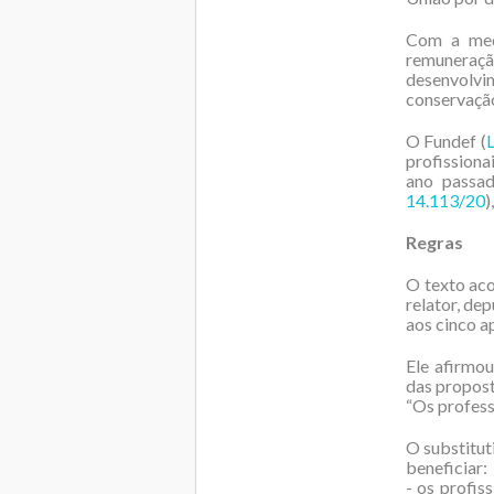
Com a medi
remuneraç
desenvolv
conservação
O Fundef (
profissiona
ano passad
14.113/20
)
Regras
O texto ac
relator, de
aos cinco a
Ele afirmou
das propos
“Os profess
O substitut
beneficiar:
- os profis