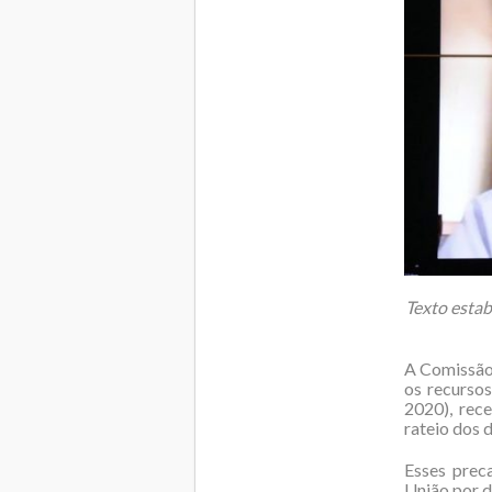
Texto estab
A Comissão
os recursos
2020), rec
rateio dos 
Esses prec
União por d