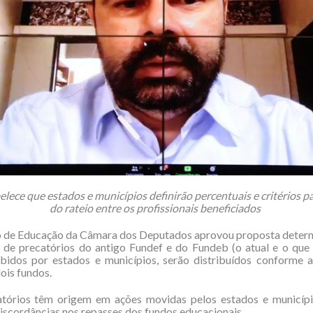
elece que estados e municípios definirão percentuais e critérios pa
do rateio entre os profissionais beneficiados
 de Educação da Câmara dos Deputados aprovou proposta deter
 de precatórios do antigo Fundef e do Fundeb (o atual e o que
ebidos por estados e municípios, serão distribuídos conforme a
dois fundos.
atórios têm origem em ações movidas pelos estados e municípi
iscordâncias nos repasses dos fundos educacionais.