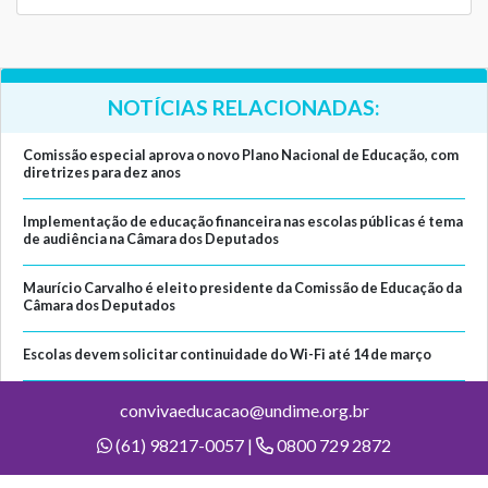
NOTÍCIAS RELACIONADAS:
Comissão especial aprova o novo Plano Nacional de Educação, com
diretrizes para dez anos
Implementação de educação financeira nas escolas públicas é tema
de audiência na Câmara dos Deputados
Maurício Carvalho é eleito presidente da Comissão de Educação da
Câmara dos Deputados
Escolas devem solicitar continuidade do Wi-Fi até 14 de março
convivaeducacao@undime.org.br
(61) 98217-0057 |
0800 729 2872