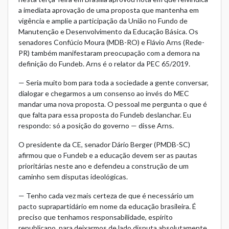
a imediata aprovação de uma proposta que mantenha em
vigência e amplie a participação da União no Fundo de
Manutenção e Desenvolvimento da Educação Básica. Os
senadores Confúcio Moura (MDB-RO) e Flávio Arns (Rede-
PR) também manifestaram preocupação com a demora na
definição do Fundeb. Arns é o relator da
PEC 65/2019.
— Seria muito bom para toda a sociedade a gente conversar,
dialogar e chegarmos a um consenso ao invés do MEC
mandar uma nova proposta. O pessoal me pergunta o que é
que falta para essa proposta do Fundeb deslanchar. Eu
respondo: só a posição do governo — disse Arns.
O presidente da CE, senador Dário Berger (PMDB-SC)
afirmou que o Fundeb e a educação devem ser as pautas
prioritárias neste ano e defendeu a construção de um
caminho sem disputas ideológicas.
— Tenho cada vez mais certeza de que é necessário um
pacto suprapartidário em nome da educação brasileira. É
preciso que tenhamos responsabilidade, espírito
republicano, para deixarmos de lado disputa absolutamente