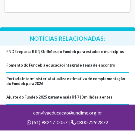
NOTÍCIAS RELACIONADAS:
FNDE repassa R$ 4,8 bilhões do Fundeb para estados e municípios
Fomento do Fundeb à educação integral é tema de encontro
Portaria interministerial atualiza estimativa de complementação
do Fundeb para 2026
Ajuste do Fundeb 2025 garante mais R$ 710 milhões a entes
convivaeducacao@undime.org.br
(61) 98217-0057 |
0800 729 2872