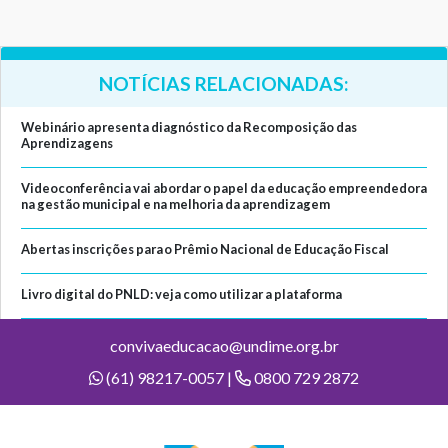
NOTÍCIAS RELACIONADAS:
Webinário apresenta diagnóstico da Recomposição das
Aprendizagens
Videoconferência vai abordar o papel da educação empreendedora
na gestão municipal e na melhoria da aprendizagem
Abertas inscrições para o Prêmio Nacional de Educação Fiscal
Livro digital do PNLD: veja como utilizar a plataforma
convivaeducacao@undime.org.br
(61) 98217-0057 |
0800 729 2872