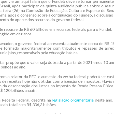
 que vieram aqui falam que o Fundeb deve se tornar permanente”
Brasil
, após participar da quinta audiência pública sobre o assu
a-feira (26) na Comissão de Educação, Cultura e Esporte do Sen
ns, após o consenso sobre a continuação do Fundeb, a discussão 
ento do aporte dos recursos do governo federal.
e repasse de R$ 60 bilhões em recursos federais para o Fundeb
ingido em dez anos.
enador, o governo federal acrescenta atualmente cerca de R$ 1
 é formado majoritariamente com tributos e repasses de arre
unicípios, responsáveis pela educação básica.
ar propõe que o valor seja dobrado a partir de 2021 e nos 10 an
 bilhões ao ano.
om o relator da PEC, o aumento da verba federal poderá ser cu
 de receitas hoje não obtidas com a isenção de impostos. Flávio 
m da desoneração dos lucros no Imposto de Renda Pessoa Física
R$ 120 bilhões anuais.
 Receita Federal, descrita na
legislação orçamentária
deste ano,
iscais totalizem R$ 306,3 bilhões.