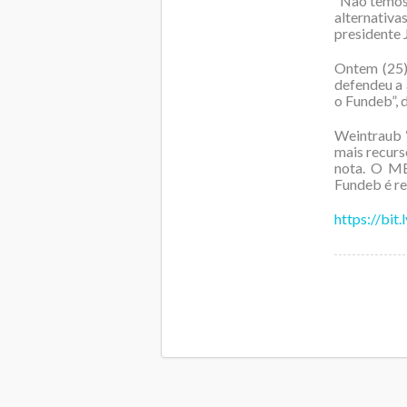
“Não temos 
alternativa
presidente 
Ontem (25)
defendeu a 
o Fundeb”, 
Weintraub 
mais recurso
nota. O ME
Fundeb é re
https://bit