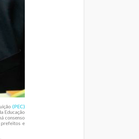
tuição
(PEC)
da Educação
 há consenso
 prefeitos e