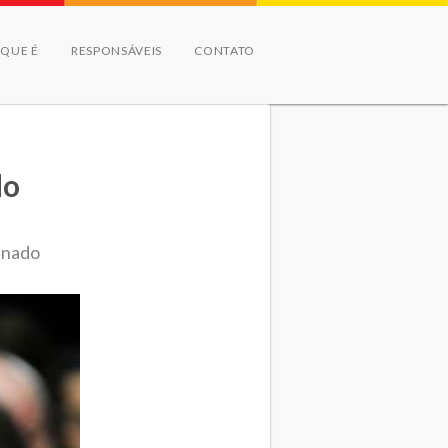
 QUE É
RESPONSÁVEIS
CONTATO
do
enado