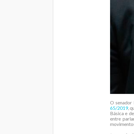
O senador 
65/2019
, 
Básica e de
entre parla
movimentos 