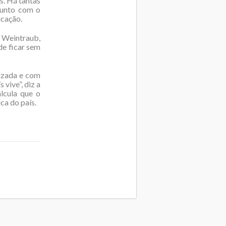
s. Há tantas
ssunto com o
ucação.
 Weintraub,
de ficar sem
izada e com
 vive”, diz a
lcula que o
ca do país.