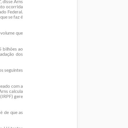
, disse Arns
nto ocorrida
ado Federal.
que se faz é
, volume que
5 bilhões ao
cadação dos
os seguintes
steado com a
Arns calcula
 (IRPF) gere
 é de que as