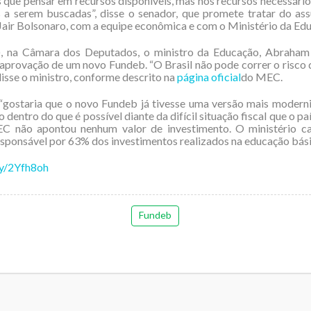
que pensar em recursos disponíveis, mas nos recursos necessário
s a serem buscadas”, disse o senador, que promete tratar do a
Jair Bolsonaro, com a equipe econômica e com o Ministério da Ed
, na Câmara dos Deputados, o ministro da Educação, Abraham
aprovação de um novo Fundeb. “O Brasil não pode correr o risco 
disse o ministro, conforme descrito na
página oficial
do MEC.
“gostaria que o novo Fundeb já tivesse uma versão mais modern
 dentro do que é possível diante da difícil situação fiscal que o país
C não apontou nenhum valor de investimento. O ministério ca
sponsável por 63% dos investimentos realizados na educação bási
.ly/2Yfh8oh
Fundeb