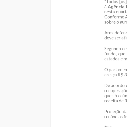
“Todos [os]
à
Agência 
nesta quart
Conforme Ar
sobre o aum
Arns defend
deve ser at
Segundo o s
fundo, que
estados e m
O parlament
cresça R$ 3
De acordo c
recuperação
que só o fi
receita de 
Projeção da
renúncias f