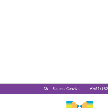
Suporte Conviva
(61) 98
|
UNDIME