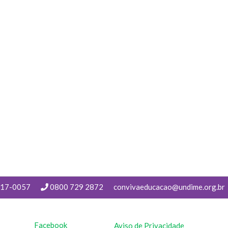
217-0057
0800 729 2872
convivaeducacao@undime.org.br
Facebook
Aviso de Privacidade