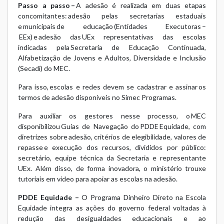
Passo a passo –
A adesão é realizada em duas etapas
concomitantes: adesão pelas secretarias estaduais
e municipais de educação (Entidades Executoras –
EEx) e adesão das UEx representativas das escolas
indicadas pela Secretaria de Educação Continuada,
Alfabetização de Jovens e Adultos, Diversidade e Inclusão
(Secadi) do MEC.
Para isso, escolas e redes devem se cadastrar e assinar os
termos de adesão disponíveis no Simec Programas.
Para auxiliar os gestores nesse processo, o MEC
disponibilizou
Guias de Navegação do PDDE Equidade
, com
diretrizes sobre adesão, critérios de elegibilidade, valores de
repasse e execução dos recursos, divididos por público:
secretário, equipe técnica da Secretaria e representante
UEx. Além disso, de forma inovadora, o ministério trouxe
tutoriais em vídeo
para apoiar as escolas na adesão.
PDDE Equidade –
O Programa Dinheiro Direto na Escola
Equidade integra as ações do governo federal voltadas à
redução das desigualdades educacionais e ao