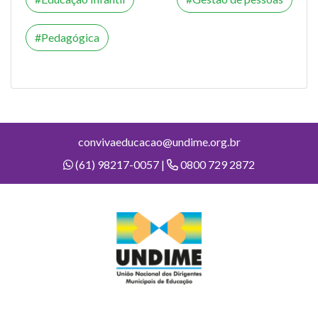
Pedagógica
convivaeducacao@undime.org.br
(61) 98217-0057 |
0800 729 2872