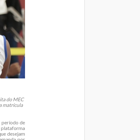
tuita do MEC
a matrícula
o período de
a plataforma
 que desejam
demanda por