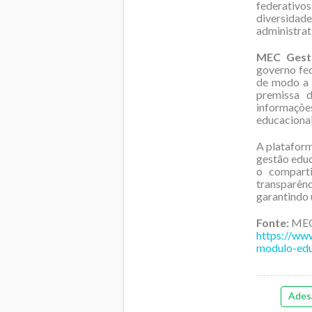
federativo
diversidade
administrat
MEC Gest
governo fed
de modo a a
premissa 
informaçõe
educacionai
A plataform
gestão educa
o compart
transparênc
garantindo 
Fonte:
ME
https://ww
modulo-edu
Ades