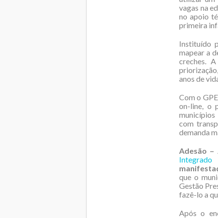
vagas na ed
no apoio té
primeira inf
Instituído
mapear a de
creches. A
priorização
anos de vida
Com o GPEI,
on-line, o
municípios
com transpa
demanda man
Adesão –
A
Integrado
manifestaç
que o muni
Gestão Pre
fazê-lo a q
Após o enc