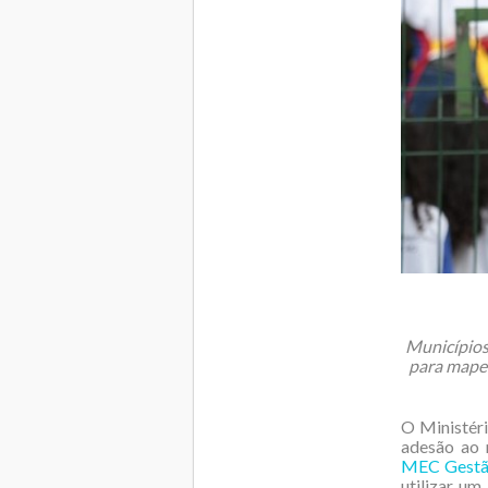
Municípios 
para mapea
O Ministéri
adesão ao
MEC Gestã
utilizar u