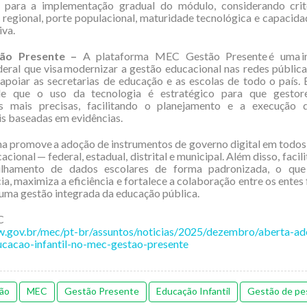
s para a implementação gradual do módulo, considerando cri
 regional, porte populacional, maturidade tecnológica e capacida
iva.
ão Presente –
A plataforma MEC Gestão Presente é uma in
eral que visa modernizar a gestão educacional nas redes pública
poiar as secretarias de educação e as escolas de todo o país. 
de que o uso da tecnologia é estratégico para que gestor
s mais precisas, facilitando o planejamento e a execução d
s baseadas em evidências.
a promove a adoção de instrumentos de governo digital em todos 
cional — federal, estadual, distrital e municipal. Além disso, facili
ilhamento de dados escolares de forma padronizada, o que
ia, maximiza a eficiência e fortalece a colaboração entre os entes 
uma gestão integrada da educação pública.
C
w.gov.br/mec/pt-br/assuntos/noticias/2025/dezembro/aberta-ad
cacao-infantil-no-mec-gestao-presente
ão
MEC
Gestão Presente
Educação Infantil
Gestão de pe