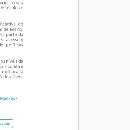
térios como
de técnica e
iciativa do
s de ensino,
Ela parte da
es acessem
e políticas
os níveis da
ta a coleta e
 melhora a
federativos,
esao-ao-
ssoas