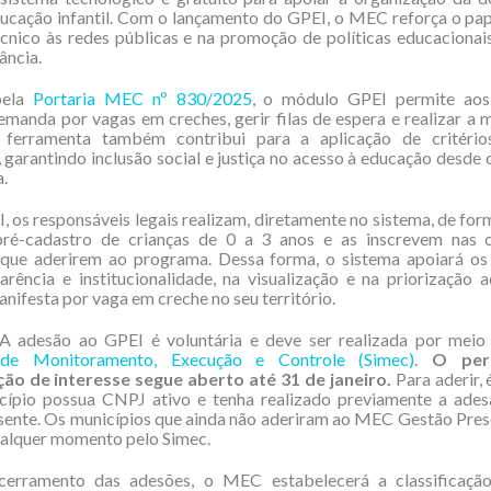
ucação infantil. Com o lançamento do GPEI, o MEC reforça o pa
cnico às redes públicas e na promoção de políticas educacionai
ância.
 pela
Portaria MEC nº 830/2025
, o módulo GPEI permite aos
manda por vagas em creches, gerir filas de espera e realizar a 
 ferramenta também contribui para a aplicação de critério
, garantindo inclusão social e justiça no acesso à educação desde 
.
 os responsáveis legais realizam, diretamente no sistema, de for
 pré-cadastro de crianças de 0 a 3 anos e as inscrevem nas 
 que aderirem ao programa. Dessa forma, o sistema apoiará os 
rência e institucionalidade, na visualização e na priorização
ifesta por vaga em creche no seu território.
 adesão ao GPEI é voluntária e deve ser realizada por mei
 de Monitoramento, Execução e Controle (Simec)
.
O per
ão de interesse segue aberto até 31 de janeiro.
Para aderir, 
cípio possua CNPJ ativo e tenha realizado previamente a ad
sente. Os municípios que ainda não aderiram ao MEC Gestão Pre
ualquer momento pelo Simec.
erramento das adesões, o MEC estabelecerá a classificaçã