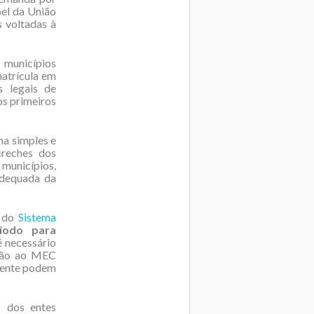
pel da União
s voltadas à
 municípios
matrícula em
s legais de
os primeiros
ma simples e
creches dos
municípios,
 adequada da
o do
Sistema
íodo para
é necessário
esão ao MEC
sente podem
o dos entes