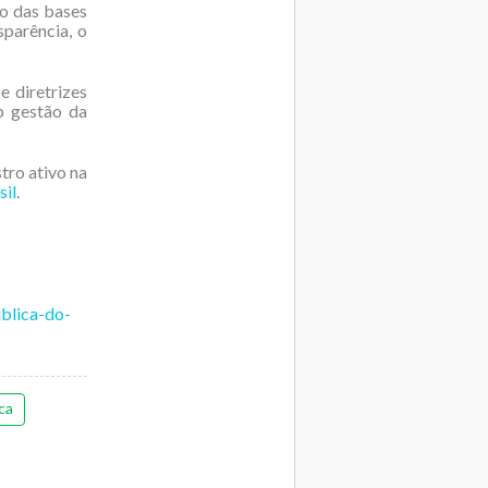
ão das bases
sparência, o
 diretrizes
b gestão da
stro ativo na
sil
.
blica-do-
ca