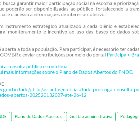
 busca garantir maior participação social na escolha e priorizaç
e poderão ser disponibilizadas ao público, fortalecendo a tran
ial e o acesso a informações de interesse coletivo.
 instrumento estratégico atualizado a cada biênio e estabelece
ura, monitoramento e incentivo ao uso das bases de dados so
 aberta a toda a população. Para participar, é necessário ter cada
GOV.BR e enviar contribuições por meio do portal
Participa + Bra
i a consulta pública e contribua.
ui mais informações sobre o Plano de Dados Abertos do FNDE.
DE
.gov.br/fnde/pt-br/assuntos/noticias/fnde-prorroga-consulta-pu
ados-abertos-202520132027-ate-26-12
NDE
Plano de Dados Abertos
Gestão administrativa
Pedagógi