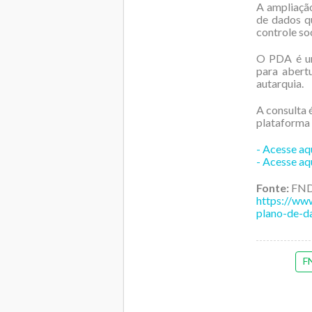
A ampliação
de dados qu
controle soc
O PDA é um
para abert
autarquia.
A consulta é
plataforma 
- Acesse aqu
- Acesse aq
Fonte:
FN
https://www
plano-de-d
F