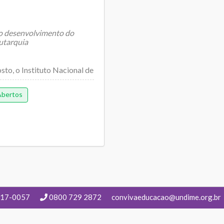
 o desenvolvimento do
utarquia
osto, o Instituto Nacional de
Abertos
217-0057
0800 729 2872
convivaeducacao@undime.org.br