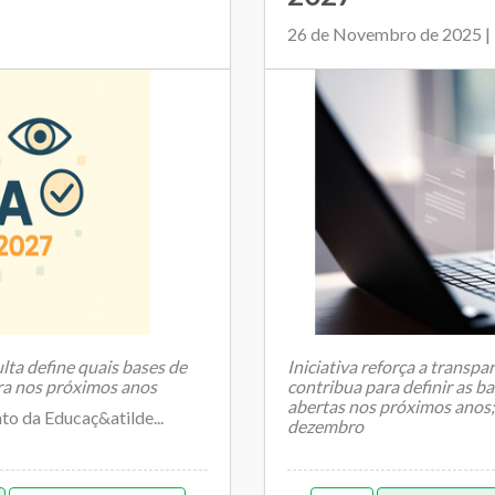
26 de Novembro de 2025 
ulta define quais bases de
Iniciativa reforça a transp
ra nos próximos anos
contribua para definir as 
abertas nos próximos anos; 
o da Educaç&atilde...
dezembro