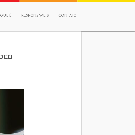
 QUE É
RESPONSÁVEIS
CONTATO
oco