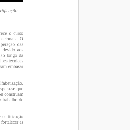
rtificação
rece o curso
cacionais. O
uperação das
e devido aos
o ao longo da
ipes técnicas
ossam embasar
lfabetização,
espera-se que
 ou construam
o trabalho de
 certificação
fortalecer as