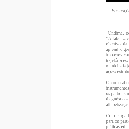
Formação 
Undime, por
"Alfabetiza
objetivo da
aprendizage
impactos cau
trajetória e
municipais j
ações estrutu
O curso abor
instrumentos
os participa
diagnósticos
alfabetização
Com carga ho
para os part
práticas edu