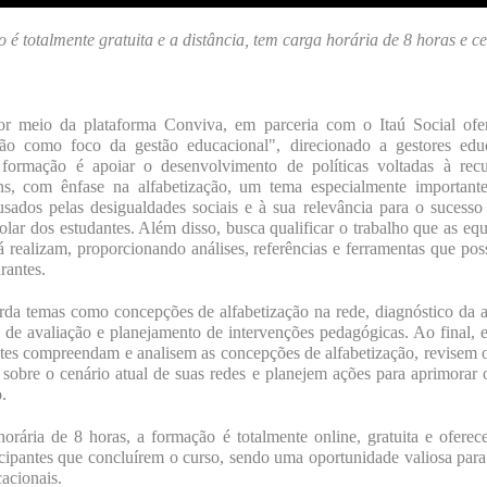
é totalmente gratuita e a distância, tem carga horária de 8 horas e ce
 meio da plataforma Conviva, em parceria com o Itaú Social ofe
ção como foco da gestão educacional", direcionado a gestores edu
 formação é apoiar o desenvolvimento de políticas voltadas à rec
ns, com ênfase na alfabetização, um tema especialmente important
sados pelas desigualdades sociais e à sua relevância para o sucess
scolar dos estudantes. Além disso, busca qualificar o trabalho que as equ
á realizam, proporcionando análises, referências e ferramentas que p
rantes.
da temas como concepções de alfabetização na rede, diagnóstico da a
 de avaliação e planejamento de intervenções pedagógicas. Ao final, 
ntes compreendam e analisem as concepções de alfabetização, revisem
 sobre o cenário atual de suas redes e planejem ações para aprimorar 
.
rária de 8 horas, a formação é totalmente online, gratuita e oferece
icipantes que concluírem o curso, sendo uma oportunidade valiosa para 
cacionais.