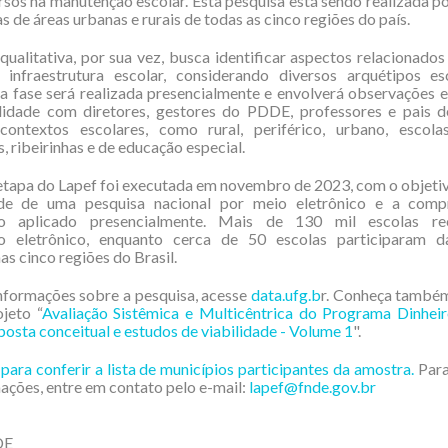
rsos na manutenção escolar. Esta pesquisa está sendo realizada po
as de áreas urbanas e rurais de todas as cinco regiões do país.
qualitativa, por sua vez, busca identificar aspectos relacionados
 infraestrutura escolar, considerando diversos arquétipos es
ta fase será realizada presencialmente e envolverá observações e
idade com diretores, gestores do PDDE, professores e pais d
 contextos escolares, como rural, periférico, urbano, escolas
, ribeirinhas e de educação especial.
etapa do Lapef foi executada em novembro de 2023, com o objetiv
ade de uma pesquisa nacional por meio eletrônico e a com
rio aplicado presencialmente. Mais de 130 mil escolas r
io eletrônico, enquanto cerca de 50 escolas participaram d
as cinco regiões do Brasil.
nformações sobre a pesquisa, acesse
data.ufg.b
r. Conheça também
ojeto “
Avaliação Sistêmica e Multicêntrica do Programa Dinheir
posta conceitual e estudos de viabilidade - Volume 1
".
 para conferir a lista de municípios participantes da amostra.
Para
ações, entre em contato pelo e-mail:
lapef@fnde.gov.br
DE