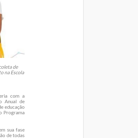
coleta de
o na Escola
eria com a
to Anual de
 de educação
do Programa
 em sua fase
são de todas