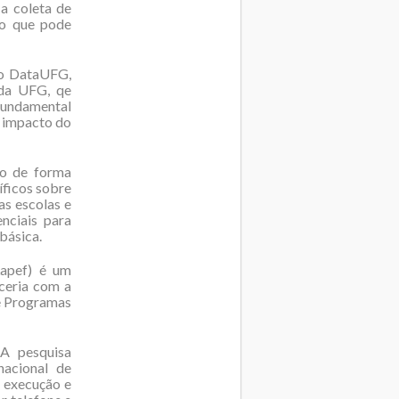
 a coleta de
 o que pode
do DataUFG,
 da UFG, qe
 fundamental
e impacto do
do de forma
cíficos sobre
as escolas e
nciais para
básica.
apef) é um
ceria com a
e Programas
 A pesquisa
nacional de
a execução e