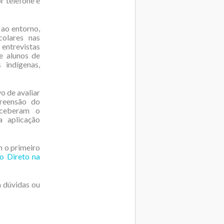
r telefone e
 ao entorno,
colares nas
 entrevistas
e alunos de
 indígenas,
o de avaliar
preensão do
eceberam o
a aplicação
 o primeiro
o Direto na
 dúvidas ou