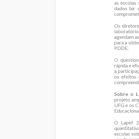
as escolas 
dados ter 
comprometer
Os diretor
laboratóri
agendam as 
para a obte
PDDE.
O question
rápida e efi
a participa
os efeitos
compreender
Sobre o L
projeto am
UFG e os C
Educaciona
O Lapef 20
quantitati
escolas sob