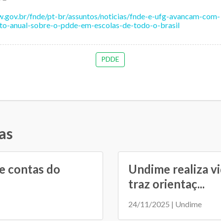
w.gov.br/fnde/pt-br/assuntos/noticias/fnde-e-ufg-avancam-com-
to-anual-sobre-o-pdde-em-escolas-de-todo-o-brasil
PDDE
as
e contas do
Undime realiza v
traz orientaç...
24/11/2025 | Undime