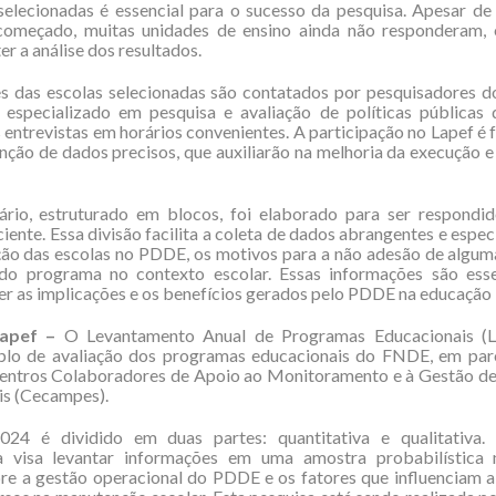
selecionadas é essencial para o sucesso da pesquisa. Apesar de
começado, muitas unidades de ensino ainda não responderam,
 a análise dos resultados.
es das escolas selecionadas são contatados por pesquisadores 
o especializado em pesquisa e avaliação de políticas públicas
entrevistas em horários convenientes. A participação no Lapef é
nção de dados precisos, que auxiliarão na melhoria da execução 
ário, estruturado em blocos, foi elaborado para ser respondi
ciente. Essa divisão facilita a coleta de dados abrangentes e espe
ção das escolas no PDDE, os motivos para a não adesão de algum
 do programa no contexto escolar. Essas informações são esse
 as implicações e os benefícios gerados pelo PDDE na educação 
apef –
O Levantamento Anual de Programas Educacionais (L
plo de avaliação dos programas educacionais do FNDE, em par
entros Colaboradores de Apoio ao Monitoramento e à Gestão d
is (Cecampes).
24 é dividido em duas partes: quantitativa e qualitativa.
va visa levantar informações em uma amostra probabilística 
re a gestão operacional do PDDE e os fatores que influenciam 