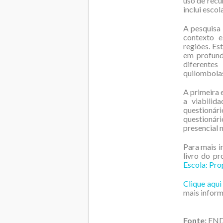
uso de recu
inclui escol
A pesquisa 
contexto e
regiões. Es
em profund
diferentes
quilombolas
A primeira 
a viabilid
questioná
questionár
presencial n
Para mais i
livro do pr
Escola: Pro
Clique aqui
mais inform
Fonte:
FN