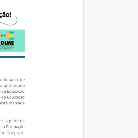
ontinuada de
ão que dispõe
s da Educação
s da Educação
 está marcada
os, a partir da
ra a Formação
to é, o prazo