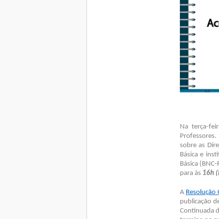
Na terça-fei
Professores.
sobre as Dir
Básica e ins
Básica (BNC-
para às
16h (
A
Resolução 
publicação d
Continuada d