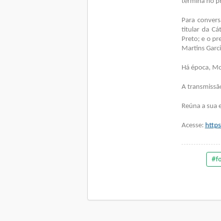
termina no p
Para convers
titular da C
Preto; e o p
Martins Garci
Há época, Mo
A transmissão
Reúna a sua 
Acesse:
https
#f