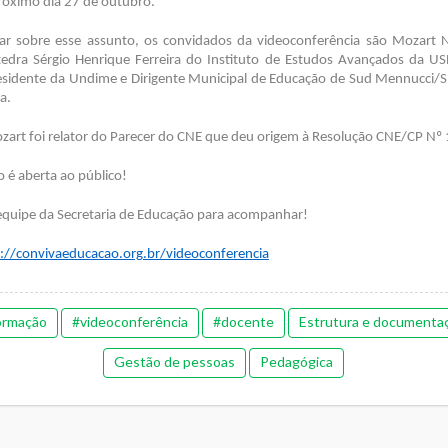
róximo dia 27 de outubro.
ar sobre esse assunto, os convidados da videoconferência são Mozart
átedra Sérgio Henrique Ferreira do Instituto de Estudos Avançados da US
residente da Undime e Dirigente Municipal de Educação de Sud Mennucci/SP
a.
zart foi relator do Parecer do CNE que deu origem à Resolução CNE/CP Nº
 é aberta ao público!
equipe da Secretaria de Educação para acompanhar!
://convivaeducacao.org.br/videoconferencia
ormação
#videoconferência
#docente
Estrutura e documenta
Gestão de pessoas
Pedagógica