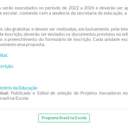
s serão executados no período de 2022 a 2026 e deverão ser a
e escolar, contando com a anuência da secretaria de educação, a 
es são gratuitas e devem ser realizadas, exclusivamente, pela inte
da inscrição, deverão ser enviados os documentos previstos no edi
do o preenchimento do formulário de inscrição. Cada unidade es
 somente uma proposta.
ital
.
scrição
.
stério da Educação
inal:
Publicado o Edital de seleção de Projetos Inovadores n
asil na Escola
Programa Brasil na Escola