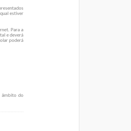
presentados
qual estiver
rnet. Para a
tal e deverá
colar poderá
o âmbito do