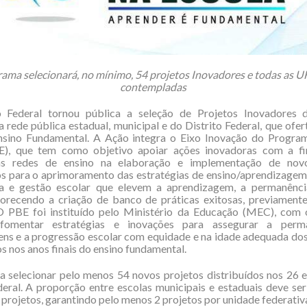
ama selecionará, no mínimo, 54 projetos Inovadores e todas as U
contempladas
Federal tornou pública a seleção de Projetos Inovadores 
a rede pública estadual, municipal e do Distrito Federal, que ofe
Ensino Fundamental. A Ação integra o Eixo Inovação do Program
E), que tem como objetivo apoiar ações inovadoras com a fi
 as redes de ensino na elaboração e implementação de nov
s para o aprimoramento das estratégias de ensino/aprendizage
ça e gestão escolar que elevem a aprendizagem, a permanênci
vorecendo a criação de banco de práticas exitosas, previament
 O PBE foi instituído pelo Ministério da Educação (MEC), com o
 fomentar estratégias e inovações para assegurar a perma
ns e a progressão escolar com equidade e na idade adequada do
s nos anos finais do ensino fundamental.
sa selecionar pelo menos 54 novos projetos distribuídos nos 26 
deral. A proporção entre escolas municipais e estaduais deve se
 projetos, garantindo pelo menos 2 projetos por unidade federativ