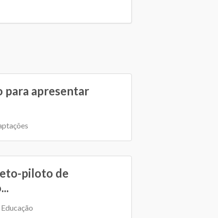
 para apresentar
aptações
eto-piloto de
..
a Educação