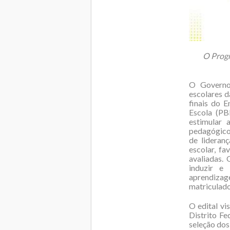
O Progr
O Governo 
escolares d
finais do 
Escola (PB
estimular
pedagógico
de lideran
escolar, fa
avaliadas.
induzir e
aprendizage
matriculado
O edital vi
Distrito Fe
seleção dos