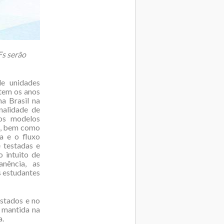
Fs serão
de unidades
rtem os anos
a Brasil na
nalidade de
os modelos
m, bem como
a e o fluxo
e testadas e
 intuito de
nência, as
s estudantes
estados e no
r mantida na
a.