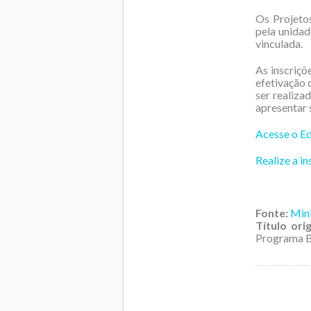
Os Projeto
pela unidad
vinculada.
As inscriçõ
efetivação 
ser realiza
apresentar
Acesse o Ed
Realize a in
Fonte:
Mini
Título orig
Programa Br