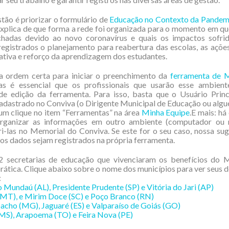
tão é priorizar o formulário de
Educação no Contexto da Pandem
explica de que forma a rede foi organizada para o momento em qu
chadas devido ao novo coronavírus e quais os impactos sofr
egistrados o planejamento para reabertura das escolas, as açõe
ativa e reforço da aprendizagem dos estudantes.
 ordem certa para iniciar o preenchimento da
ferramenta de 
as é essencial que os profissionais que usarão esse ambien
de edição da ferramenta. Para isso, basta que o Usuário Princ
adastrado no Conviva (o Dirigente Municipal de Educação ou alg
 um clique no item “Ferramentas” na área
Minha Equipe
.E mais: há
rganizar as informações em outro ambiente (computador ou 
ri-las no Memorial do Conviva. Se este for o seu caso, nossa su
os dados sejam registrados na própria ferramenta.
 secretarias de educação que vivenciaram os benefícios do 
rática. Clique abaixo sobre o nome dos municípios para ver seus
:
 Mundaú (AL), Presidente Prudente (SP) e Vitória do Jari (AP)
(MT), e Mirim Doce (SC) e Poço Branco (RN)
cho (MG), Jaguaré (ES) e Valparaíso de Goiás (GO)
MS), Arapoema (TO) e Feira Nova (PE)