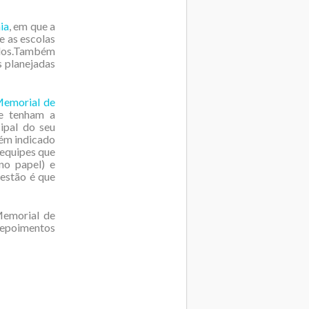
ia
, em que a
e as escolas
idos.Também
s planejadas
Memorial de
te tenham a
ipal do seu
uém indicado
 equipes que
no papel) e
gestão é que
Memorial de
 depoimentos