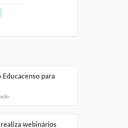
o Educacenso para
cação
ealiza webinários