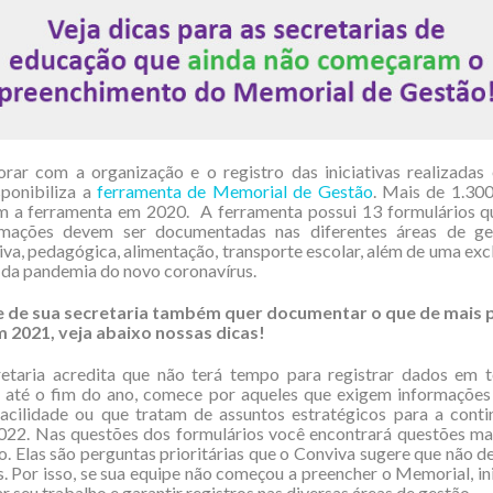
orar com a organização e o registro das iniciativas realizadas
sponibiliza a
ferramenta de Memorial de Gestão
. Mais de 1.30
m a ferramenta em 2020. A ferramenta possui 13 formulários q
rmações devem ser documentadas nas diferentes áreas de g
iva, pedagógica, alimentação, transporte escolar, além de uma exc
da pandemia do novo coronavírus.
e de sua secretaria também quer documentar o que de mais p
em 2021, veja abaixo nossas dicas!
retaria acredita que não terá tempo para registrar dados em 
s até o fim do ano, comece por aqueles que exigem informações 
acilidade ou que tratam de assuntos estratégicos para a conti
022. Nas questões dos formulários você encontrará questões m
o. Elas são perguntas prioritárias que o Conviva sugere que não d
. Por isso, se sua equipe não começou a preencher o Memorial, ini
r seu trabalho e garantir registros nas diversas áreas de gestão.