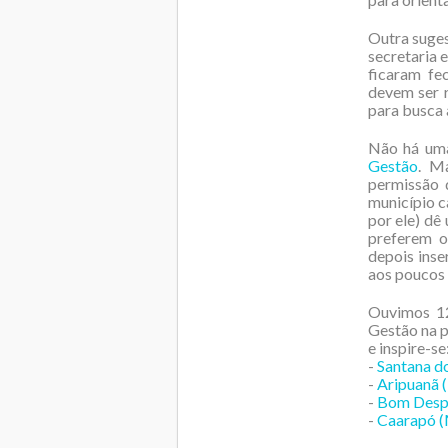
Outra suges
secretaria 
ficaram fe
devem ser r
para busca 
Não há uma
Gestão
. M
permissão 
município c
por ele) dê
preferem o
depois inse
aos poucos 
Ouvimos 12
Gestão na p
e inspire-se
-
Santana do
-
Aripuanã 
-
Bom Despa
-
Caarapó (