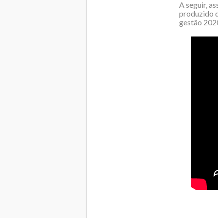
A seguir, as
produzido d
gestão 202