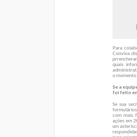
Para colab
Conviva di
prrenchera
quais info
administrat
o momento 
Se a equip
foi feito 
Se sua sec
formulário
com mais f
ações em 2
um asterisc
respondidas
para orienta