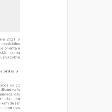
 em 2021, o
0 municípios
ue orientam
estão, como
lusiva sobre
rioritário
todos os 13
disponíveis
nuidade das
arcadas com
eixem de ser
cie por elas