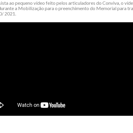
sista ao pequeno vídeo feito pelos articuladores do Conviva, o víde
urante a Mobilização para o preenchimento do Memorial para tra
0/ 2021.