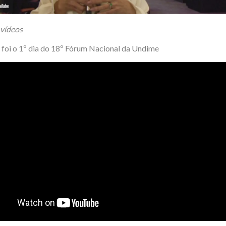
 vídeos
foi o 1º dia do 18º Fórum Nacional da Undime