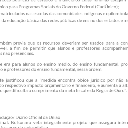
ico para Programas Sociais do Governo Federal (CadÚnico);
matriculados nas escolas das comunidades indígenas e quilombola
 da educação básica das redes públicas de ensino dos estados e mu
mbém previa que os recursos deveriam ser usados para a con
óvel, a fim de permitir que alunos e professores acompanhem
 não presenciais.
de era para alunos do ensino médio, do ensino fundamental, pro
o e professores do ensino fundamental, nessa ordem.
te justificou que a "medida encontra óbice jurídico por não a
do respectivo impacto orçamentário e financeiro, e aumenta a alt
o que dificulta o cumprimento da meta fiscal e da Regra de Ouro".
odução/ Diário Oficial da União
ginal:
Bolsonaro veta integralmente projeto que assegura intern
ofessores da rede pública