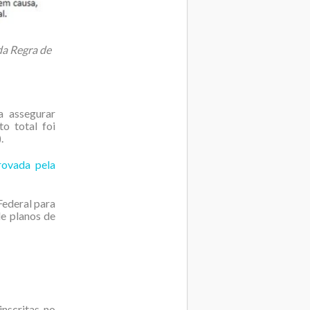
da Regra de
a assegurar
o total foi
.
rovada pela
Federal para
de planos de
inscritas no