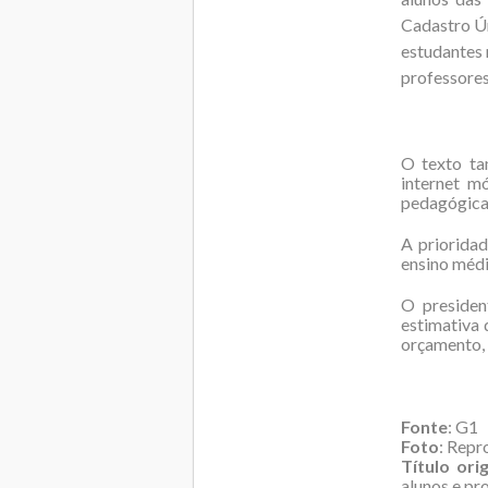
Cadastro Ún
estudantes 
professores
O texto ta
internet m
pedagógicas
A priorida
ensino médi
O presiden
estimativa 
orçamento, 
Fonte
: G1
Foto
: Repr
Título ori
alunos e pr