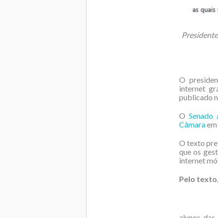
Presidente
O presiden
internet g
publicado n
O
Senado 
Câmara
em 
O texto pre
que os gest
internet mó
Pelo texto,
alunos das 