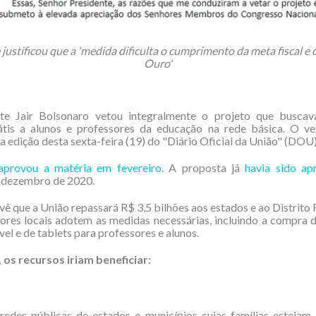
 justificou que a 'medida dificulta o cumprimento da meta fiscal e 
Ouro'
te Jair Bolsonaro vetou integralmente o projeto que buscav
rátis a alunos e professores da educação na rede básica. O vet
a edição desta sexta-feira (19) do "Diário Oficial da União" (DOU)
aprovou a matéria em fevereiro
. A proposta já
havia sido ap
dezembro de 2020.
vê que a União repassará R$ 3,5 bilhões aos estados e ao Distrito 
ores locais adotem as medidas necessárias, incluindo a compra 
vel e de tablets para professores e alunos.
 os recursos iriam beneficiar:
redes públicas de estados e municípios cujas famílias estejam 