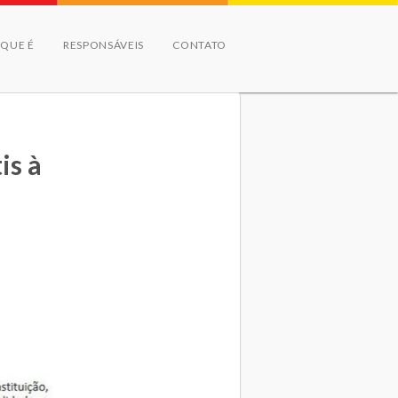
 QUE É
RESPONSÁVEIS
CONTATO
is à