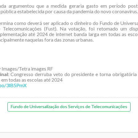
nda argumentou que a medida geraria gasto em período post
pública estabelecida por causa da pandemia do novo coronavírus.
ermina como deverá ser aplicado o dinheiro do Fundo de Univers
e Telecomunicações (Fust). Na votação, foi retomado um disp
plementação até 2024 de internet banda larga em todas as esco
incipalmente naquelas fora das zonas urbanas.
 Images/Tetra images RF
inal:
Congresso derruba veto do presidente e torna obrigatória 
 em todas as escolas até 2024
o.bo/3lB5PmX
Fundo de Universalização dos Serviços de Telecomunicações