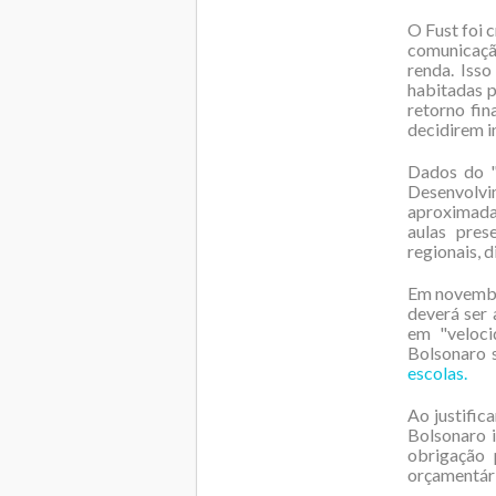
O Fust foi c
comunicação
renda. Iss
habitadas p
retorno fi
decidirem i
Dados do "
Desenvol
aproximad
aulas pres
regionais, 
Em novembr
deverá ser 
em "veloci
Bolsonaro 
escolas.
Ao justific
Bolsonaro 
obrigação 
orçamentár