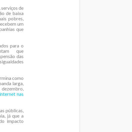
, serviços de
ção de baixa
ais pobres,
o recebem um
panhias que
udos para o
ontam que
pensão das
sigualdades
ermina como
banda larga,
m dezembro,
internet nas
as públicas,
a, já que a
 do impacto