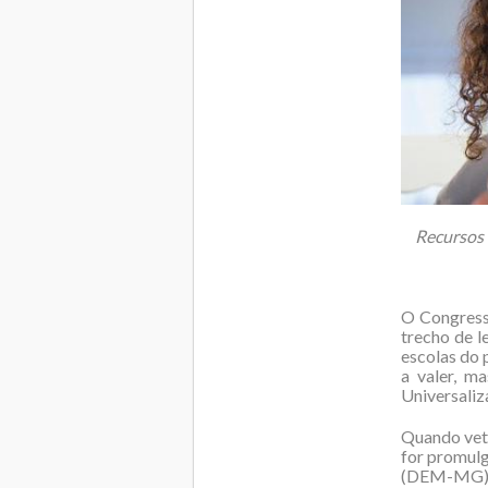
Recursos 
O Congres
trecho de l
escolas do 
a valer, m
Universaliz
Quando veto
for promulg
(DEM-MG)