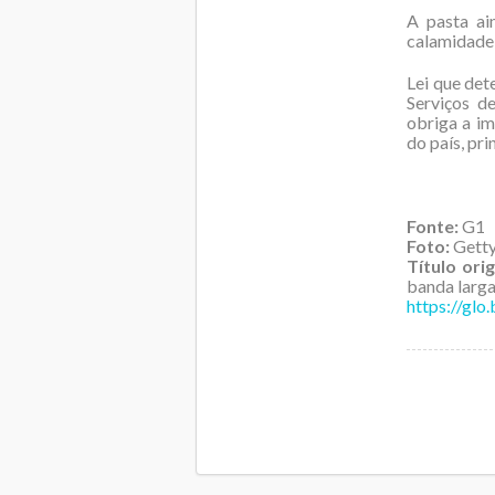
A pasta ai
calamidade 
Lei que det
Serviços d
obriga a im
do país, pr
Fonte:
G1
Foto:
Getty
Título orig
banda larga
https://gl