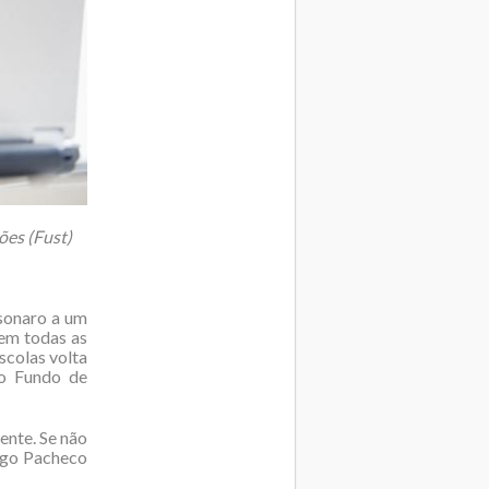
ões (Fust)
lsonaro a um
 em todas as
scolas volta
do Fundo de
ente. Se não
rigo Pacheco