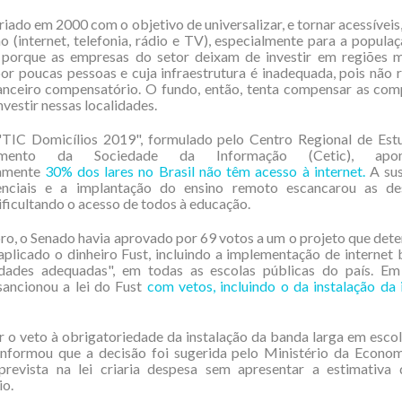
riado em 2000 com o objetivo de universalizar, e tornar acessíveis
 (internet, telefonia, rádio e TV), especialmente para a popula
o porque as empresas do setor deixam de investir em regiões m
or poucas pessoas e cuja infraestrutura é inadequada, pois nã
nanceiro compensatório. O fundo, então, tenta compensar as com
nvestir nessas localidades.
TIC Domicílios 2019", formulado pelo Centro Regional de Est
vimento da Sociedade da Informação (Cetic), ap
amente
30% dos lares no Brasil não têm acesso à internet.
A sus
enciais e a implantação do ensino remoto escancarou as de
dificultando o acesso de todos à educação.
o, o Senado havia aprovado por 69 votos a um o projeto que det
aplicado o dinheiro Fust, incluindo a implementação de internet 
dades adequadas", em todas as escolas públicas do país. E
sancionou a lei do Fust
com vetos, incluindo o da instalação da 
ar o veto à obrigatoriedade da instalação da banda larga em escol
informou que a decisão foi sugerida pelo Ministério da Economi
prevista na lei criaria despesa sem apresentar a estimativa
io.