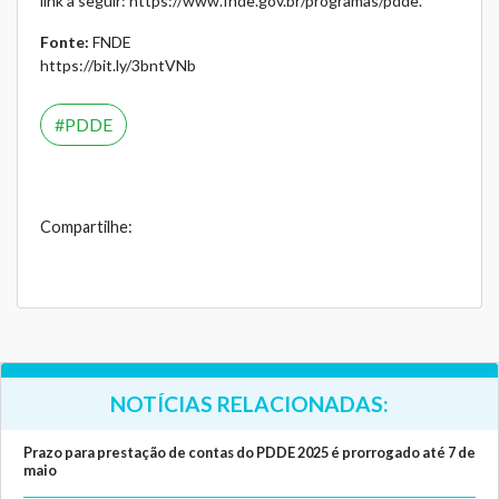
link a seguir:
https://www.fnde.gov.br/programas/pdde
.
Fonte:
FNDE
https://bit.ly/3bntVNb
PDDE
Compartilhe:
NOTÍCIAS RELACIONADAS:
Prazo para prestação de contas do PDDE 2025 é prorrogado até 7 de
maio