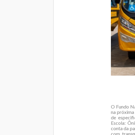
O Fundo Na
na próxima 
de especif
Escola: Ôn
conta da pa
com trans