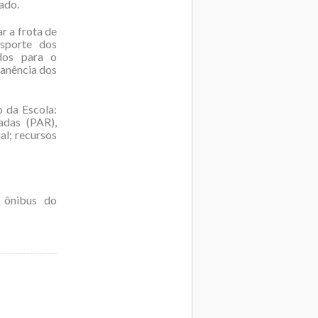
ado.
r a frota de
nsporte dos
ados para o
manência dos
o da Escola:
adas (PAR),
al; recursos
 ônibus do