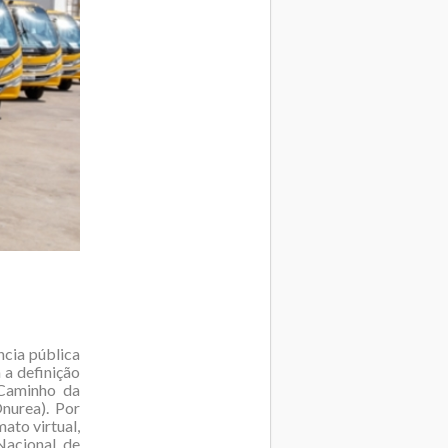
cia pública
 a definição
 Caminho da
nurea). Por
ato virtual,
acional de