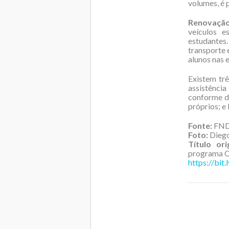
volumes, é 
Renovação
veículos e
estudantes
transporte 
alunos nas 
Existem trê
assistênci
conforme di
próprios; e 
Fonte:
FN
Foto:
Dieg
Título orig
programa C
https://bit