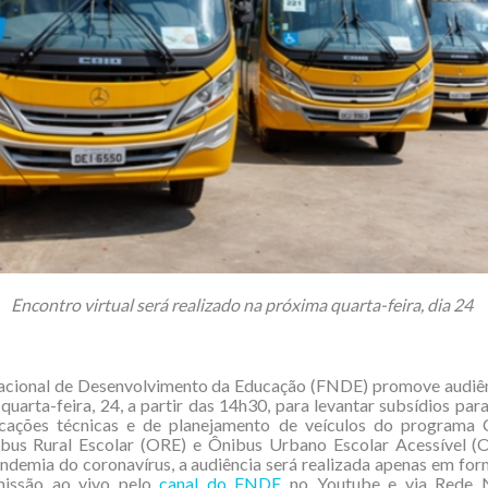
Encontro virtual será realizado na próxima quarta-feira, dia 24
cional de Desenvolvimento da Educação (FNDE) promove audiên
quarta-feira, 24, a partir das 14h30, para levantar subsídios para
icações técnicas e de planejamento de veículos do programa
ibus Rural Escolar (ORE) e Ônibus Urbano Escolar Acessível (O
ndemia do coronavírus, a audiência será realizada apenas em form
missão ao vivo pelo
canal do FNDE
no Youtube e via Rede N