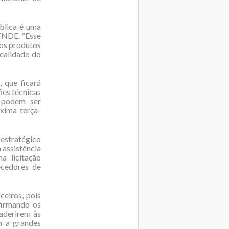
ública é uma
FNDE. “Esse
dos produtos
ealidade do
, que ficará
ões técnicas
s podem ser
xima terça-
estratégico
 assistência
a licitação
ecedores de
ceiros, pois
 firmando os
aderirem às
m a grandes