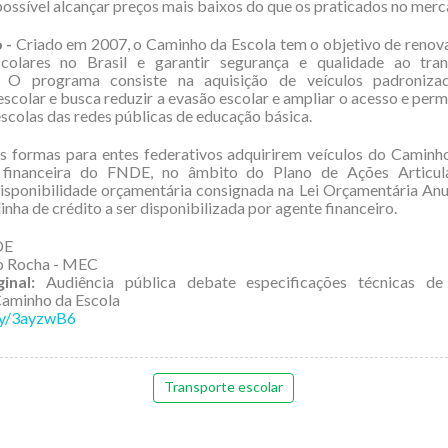
possível alcançar preços mais baixos do que os praticados no merc
 -
Criado em 2007, o Caminho da Escola tem o objetivo de renova
scolares no Brasil e garantir segurança e qualidade ao tra
. O programa consiste na aquisição de veículos padroniz
escolar e busca reduzir a evasão escolar e ampliar o acesso e per
escolas das redes públicas de educação básica.
s formas para entes federativos adquirirem veículos do Caminh
a financeira do FNDE, no âmbito do Plano de Ações Articul
sponibilidade orçamentária consignada na Lei Orçamentária Anu
linha de crédito a ser disponibilizada por agente financeiro.
DE
o Rocha - MEC
inal:
Audiência pública debate especificações técnicas de
aminho da Escola
.ly/3ayzwB6
Transporte escolar