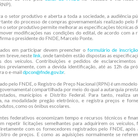
(RNP).
a o setor produtivo e aberta a toda a sociedade, a audiência p
rtante do processo de compras governamentais realizado pelo 
 o setor produtivo permite melhorar as especificações técnicas 
mover modificações nas condições do edital, de acordo com a r
firma o presidente do FNDE, Marcelo Ponte.
sados em participar devem preencher o
formulário de inscrição
 em breve, neste
link
, onde também estão dispostas as especificaç
es dos veículos. Contribuições e pedidos de esclarecimento
os previamente, com a devida identificação, até as 12h da pró
ara o e-mail
dpcon@fnde.gov.br
.
do pelo FNDE, o Registro de Preço Nacional (RPN) é um modelo 
overnamental compartilhada por meio do qual a autarquia presta
estados, municípios e Distrito Federal. Para tanto, realiza um
da, na modalidade pregão eletrônico, e registra preços e forn
odutos, como os ônibus escolares.
ntes federativos economizam tempo e recursos técnicos e finan
m repetir licitações semelhantes para adquirirem os veículos,
diretamente com os fornecedores registrados pelo FNDE, após 
gistro de preços. E como as aquisições normalmente se refere