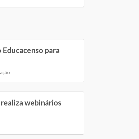
o Educacenso para
cação
ealiza webinários