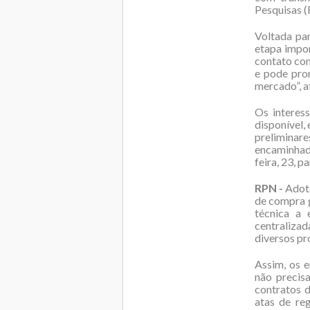
Pesquisas 
Voltada par
etapa impo
contato com
e pode pro
mercado”, a
Os interes
disponível,
preliminar
encaminhad
feira, 23, p
RPN -
Adota
de compra g
técnica a 
centraliza
diversos pr
Assim, os e
não precisa
contratos 
atas de re