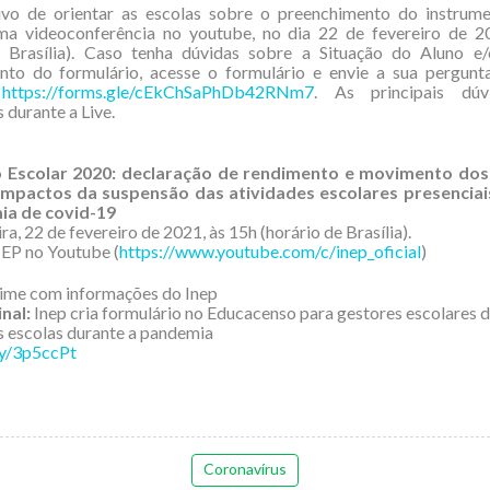
vo de orientar as escolas sobre o preenchimento do instrume
uma videoconferência no youtube, no dia 22 de fevereiro de 2
e Brasília). Caso tenha dúvidas sobre a Situação do Aluno e
nto do formulário, acesse o formulário e envie a sua pergunt
:
https://forms.gle/cEkChSaPhDb42RNm7
. As principais dúv
 durante a Live.
o Escolar 2020: declaração de rendimento e movimento dos
impactos da suspensão das atividades escolares presencia
ia de covid-19
a, 22 de fevereiro de 2021, às 15h (horário de Brasília).
EP no Youtube (
https://www.youtube.com/c/inep_oficial
)
ime com informações do Inep
inal:
Inep cria formulário no Educacenso para gestores escolares 
s escolas durante a pandemia
.ly/3p5ccPt
Coronavírus