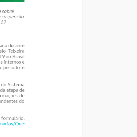
a sobre
a suspensão
-19
sino durante
sio Teixeira
9 no Brasil
s internos e
o período e
 do Sistema
nda etapa de
ormações de
pondentes do
rio,
tionarios/Questionaario_Resposta_educacional_a_pandemia_de_C