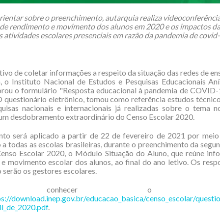
rientar sobre o preenchimento, autarquia realiza videoconferênci
 de rendimento e movimento dos alunos em 2020 e os impactos d
s atividades escolares presenciais em razão da pandemia de covid
ivo de coletar informações a respeito da situação das redes de en
 o Instituto Nacional de Estudos e Pesquisas Educacionais Aní
borou o formulário "Resposta educacional à pandemia de COVID-1
 questionário eletrônico, tomou como referência estudos técnico
quisas nacionais e internacionais já realizadas sobre o tema n
 um desdobramento extraordinário do Censo Escolar 2020.
nto será aplicado a partir de 22 de fevereiro de 2021 por meio
a todas as escolas brasileiras, durante o preenchimento da segu
Censo Escolar 2020, o Módulo Situação do Aluno, que reúne inf
e movimento escolar dos alunos, ao final do ano letivo. Os res
 serão os gestores escolares.
a conhecer o formulá
ps://download.inep.gov.br/educacao_basica/censo_escolar/ques
il_de_2020.pdf
.