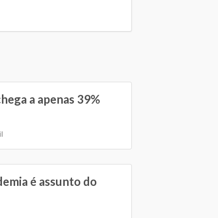
chega a apenas 39%
l
emia é assunto do