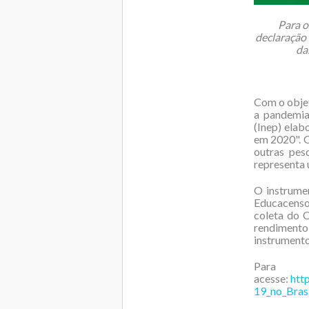
Para o
declaração
da
Com o objet
a pandemia,
(Inep) ela
em 2020". O
outras pes
representa
O instrume
Educacenso 
coleta do 
rendimento 
instrumento
Par
acesse:
htt
19_no_Bras