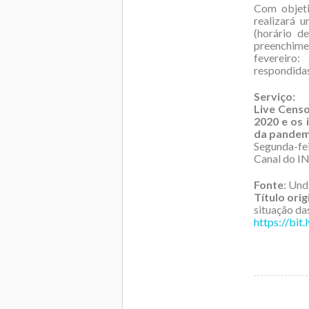
Com objeti
realizará 
(horário d
preenchime
fevereiro
respondidas
Serviço:
Live Cens
2020 e os 
da pandem
Segunda-feir
Canal do IN
Fonte
: Und
Título orig
situação da
https://bit