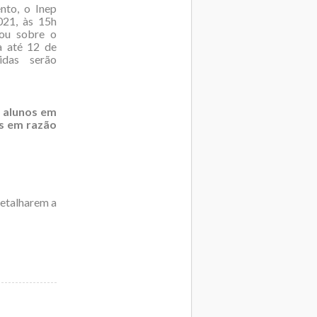
nto, o Inep
021, às 15h
/ou sobre o
a até 12 de
idas serão
 alunos em
is em razão
detalharem a